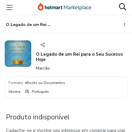
Ir
Ir
Ir
para
para
para
o
o
o
conteúdo
pagamento
rodapé
O Legado de um Rei para o Seu Sucesso Hoje
principal
O Legado de um Rei para o Seu Sucesso
Hoje
Marcão
Formato
:
eBooks ou Documentos
Idioma
:
Português
Produto indisponível
Cadastre-se e mostre seu interesse em comprar para o(a)