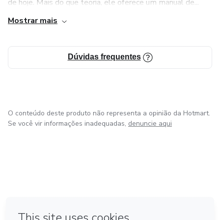
de hoje. Mais do que teoria, ele oferece um manual de...
Mostrar mais
Dúvidas frequentes
O conteúdo deste produto não representa a opinião da Hotmart.
Se você vir informações inadequadas,
denuncie aqui
em Bogotá
em Amsterdam
em Madrid
na Cidade do México
Feito com
❤