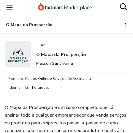
Ir
Ir
Ir
para
para
para
o
o
o
conteúdo
pagamento
rodapé
O Mapa da Prospecção
principal
O Mapa da Prospecção
Mailson Sant' Anna
Formato
:
Cursos Online e Serviços de Assinatura
Idioma
:
Português
O Mapa da Prospecção é um curso completo que irá
ensinar todo e qualquer empreendedor que venda serviços
ou produtos para empresas o passo-a-passo de como
conduzir o seu cliente a consumir seu produto e fidelizá-lo