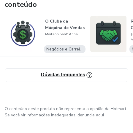
conteúdo
O Clube da
R
Máquina de Vendas
O
F
Mailson Sant' Anna
M
P
Negócios e Carreira
Dúvidas frequentes
O conteúdo deste produto não representa a opinião da Hotmart.
Se você vir informações inadequadas,
denuncie aqui