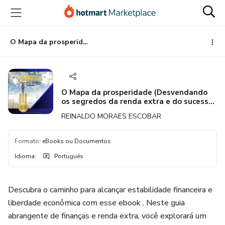
Ir
Ir
Ir
para
para
para
o
o
o
conteúdo
pagamento
rodapé
O Mapa da prosperidade (Desvendando os segredos da renda extra e do sucesso financeiro)
principal
O Mapa da prosperidade (Desvendando
os segredos da renda extra e do sucesso
financeiro)
REINALDO MORAES ESCOBAR
Formato
:
eBooks ou Documentos
Idioma
:
Português
Descubra o caminho para alcançar estabilidade financeira e
liberdade econômica com esse ebook . Neste guia
abrangente de finanças e renda extra, você explorará um