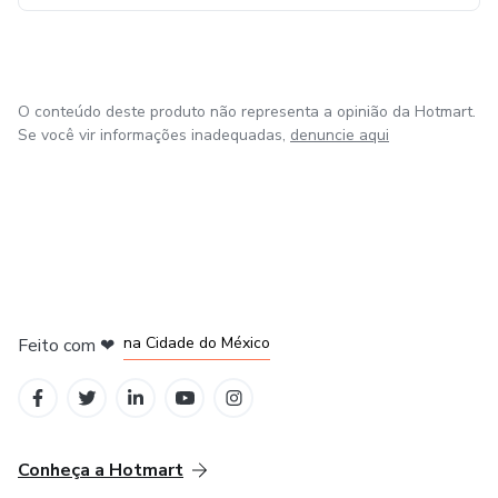
O conteúdo deste produto não representa a opinião da Hotmart.
Se você vir informações inadequadas,
denuncie aqui
em Bogotá
em Amsterdam
em Madrid
na Cidade do México
Feito com
❤
em Belo Horizonte
Conheça a Hotmart