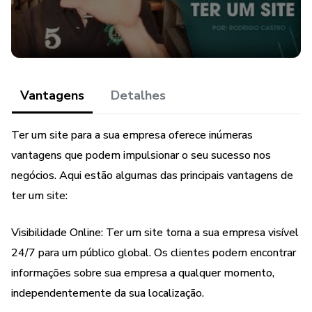
✅ Suporte Contínuo: Estamos ao seu lado para manter seu
site atualizado e funcionando perfeitamente.
Resultados Comprovados:
Vantagens
Detalhes
Nossos clientes veem um aumento notável no tráfego
online, leads e vendas após a criação de seus sites. Deixe-
Ter um site para a sua empresa oferece inúmeras
nos ajudar você a conquistar um público maior e atingir suas
vantagens que podem impulsionar o seu sucesso nos
metas de negócios.
negócios. Aqui estão algumas das principais vantagens de
Entre em Contato Hoje para uma Consulta Gratuita:
ter um site:
Não deixe sua presença online para depois. Comece a atrair
Visibilidade Online: Ter um site torna a sua empresa visível
mais clientes agora mesmo. Entre em contato conosco
24/7 para um público global. Os clientes podem encontrar
para uma consulta gratuita e descubra como podemos
informações sobre sua empresa a qualquer momento,
impulsionar o sucesso de sua empresa.
independentemente da sua localização.