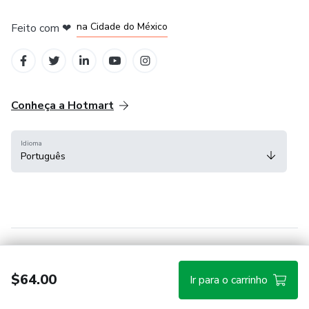
em Bogotá
em Amsterdam
em Madrid
na Cidade do México
Feito com
❤
em Belo Horizonte
Conheça a Hotmart
Idioma
Português
Central de ajuda
Termos
Privacidade
Cookies
$64.00
Ir para o carrinho
Hotmart — 2011-2026 © Todos os direitos reservados.