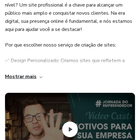
nível? Um site profissional é a chave para alcançar um
público mais amplo e conquistar novos clientes. Na era
digital, sua presença online é fundamental, e nós estamos
aqui para ajudar você a se destacar!
Por que escolher nosso serviço de criação de sites:
✅ Design Personalizado: Criamos sites que refletem a
identidade única de sua empresa, garantindo que você se
Mostrar mais
destaque.
✅ SEO Otimizado: Garantimos que seu site seja otimizado
para mecanismos de busca, tornando mais fácil para os
clientes encontrarem você online.
✅ Segurança Avançada: Mantemos seu site seguro com as
últimas práticas de segurança na web.