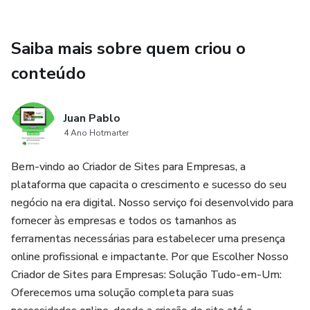
📞 Telefone: +33 7 87 25 86 29
📧 Email: siteselite47@gmail.com
Saiba mais sobre quem criou o
conteúdo
Não perca a oportunidade de expandir seus negócios
online. Deixe-nos criar o site perfeito para sua empresa e
conquiste mais clientes!
Juan Pablo
4 Ano Hotmarter
Bem-vindo ao Criador de Sites para Empresas, a
plataforma que capacita o crescimento e sucesso do seu
negócio na era digital. Nosso serviço foi desenvolvido para
fornecer às empresas e todos os tamanhos as
ferramentas necessárias para estabelecer uma presença
online profissional e impactante. Por que Escolher Nosso
Criador de Sites para Empresas: Solução Tudo-em-Um:
Oferecemos uma solução completa para suas