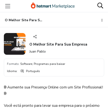
Ir
Ir
Ir
para
para
para
o
o
o
conteúdo
pagamento
rodapé
O Melhor Site Para Sua Empresa
principal
O Melhor Site Para Sua Empresa
Juan Pablo
Formato
:
Software, Programas para baixar
Idioma
:
Português
🌐 Aumente sua Presença Online com um Site Profissional!
🌐
Você está pronto para levar sua empresa para o próximo