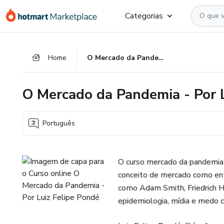
Ir
Ir
Ir
Categorias
para
para
para
o
o
o
conteúdo
pagamento
rodapé
Home
O Mercado da Pandemia - Por Luiz Felipe Pondé
principal
O Mercado da Pandemia - Por L
Português
O curso mercado da pandemia di
conceito de mercado como ent
como Adam Smith, Friedrich H
epidemiologia, mídia e medo