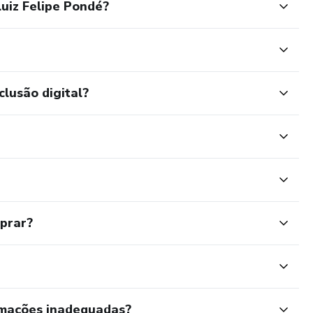
uiz Felipe Pondé?
clusão digital?
mprar?
rmações inadequadas?