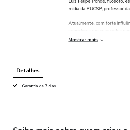
Luiz Felipe Pondé, filósofo, e
mídia da PUCSP, professor da
Atualmente, com forte influên
seguidores em suas redes soci
Mostrar mais
Detalhes
Garantia de 7 dias