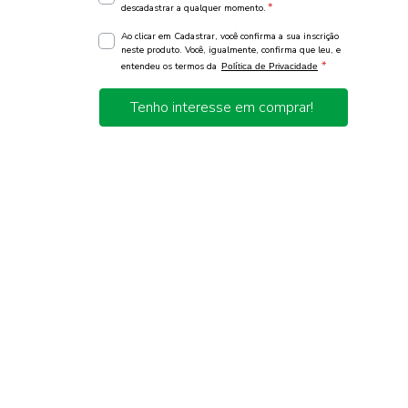
*
descadastrar a qualquer momento.
Ao clicar em Cadastrar, você confirma a sua inscrição
neste produto. Você, igualmente, confirma que leu, e
*
entendeu os termos da
Política de Privacidade
Tenho interesse em comprar!