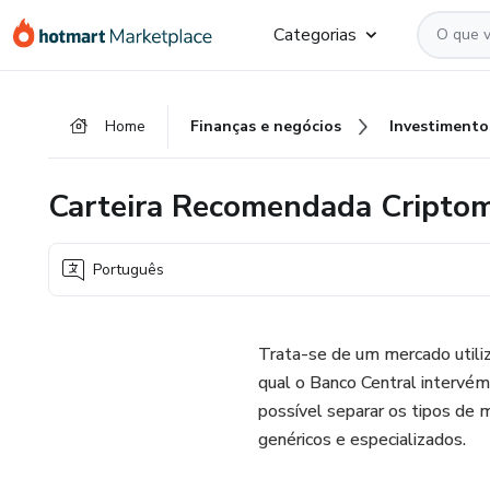
Ir
Ir
Ir
Categorias
para
para
para
o
o
o
conteúdo
pagamento
rodapé
Home
Finanças e negócios
Investimento
principal
Carteira Recomendada Cripto
Português
Trata-se de um mercado utiliz
qual o Banco Central intervém
possível separar os tipos de
genéricos e especializados.