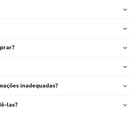
mprar?
rmações inadequadas?
ê-las?