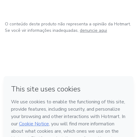
O conteúdo deste produto não representa a opinião da Hotmart.
Se você vir informações inadequadas,
denuncie aqui
em Bogotá
em Amsterdam
em Madrid
na Cidade do México
Feito com
❤
em Belo Horizonte
Conheça a Hotmart