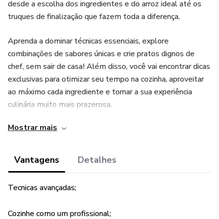
desde a escolha dos ingredientes e do arroz ideal até os
truques de finalização que fazem toda a diferença.
Aprenda a dominar técnicas essenciais, explore
combinações de sabores únicas e crie pratos dignos de
chef, sem sair de casa! Além disso, você vai encontrar dicas
exclusivas para otimizar seu tempo na cozinha, aproveitar
ao máximo cada ingrediente e tornar a sua experiência
culinária muito mais prazerosa.
Mostrar mais
Transforme-se no verdadeiro Mestre do Risoto e prepare-
se para receber elogios em cada garfada!
Vantagens
Detalhes
Tecnicas avançadas;
Cozinhe como um profissional;