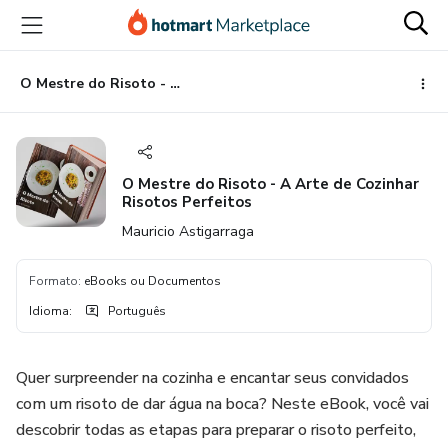
Ir
Ir
Ir
para
para
para
o
o
o
conteúdo
pagamento
rodapé
O Mestre do Risoto - A Arte de Cozinhar Risotos Perfeitos
principal
O Mestre do Risoto - A Arte de Cozinhar
Risotos Perfeitos
Mauricio Astigarraga
Formato
:
eBooks ou Documentos
Idioma
:
Português
Quer surpreender na cozinha e encantar seus convidados
com um risoto de dar água na boca? Neste eBook, você vai
descobrir todas as etapas para preparar o risoto perfeito,