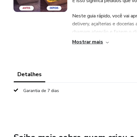
E isso significa pedidos que v
Neste guia rápido, você vai 
delivery, açaíterias e doceria
chamam atenção e fazem o cli
Mostrar mais
Mesmo que você:
Só tenha um celular
Detalhes
Nunca tenha editado fotos
Garantia de 7 dias
Não entenda nada de fotograf
Você vai aprender:
Como tirar fotos bonitas de p