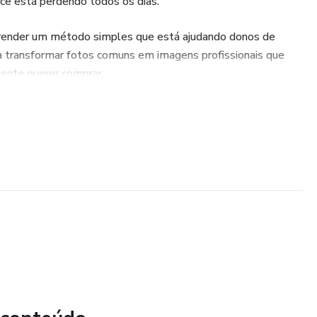
ocê está perdendo todos os dias.
aprender um método simples que está ajudando donos de
s a transformar fotos comuns em imagens profissionais que
ente querer comprar.
ia
rodutos