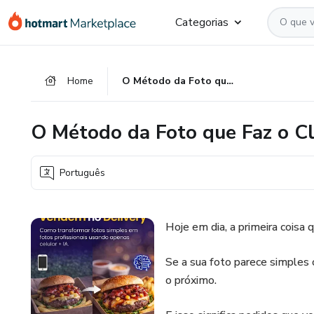
Ir
Ir
Ir
Categorias
para
para
para
o
o
o
conteúdo
pagamento
rodapé
Home
O Método da Foto que Faz o Cliente Pedir
principal
O Método da Foto que Faz o Cl
Português
Hoje em dia, a primeira coisa 
Se a sua foto parece simples
o próximo.