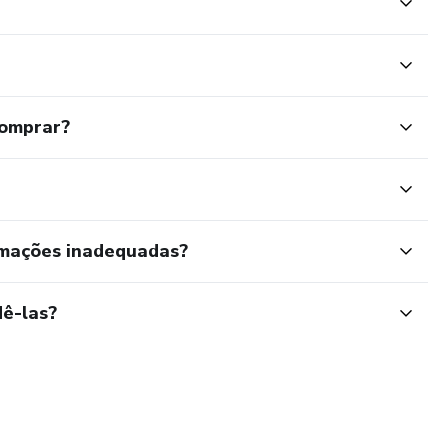
comprar?
rmações inadequadas?
ê-las?