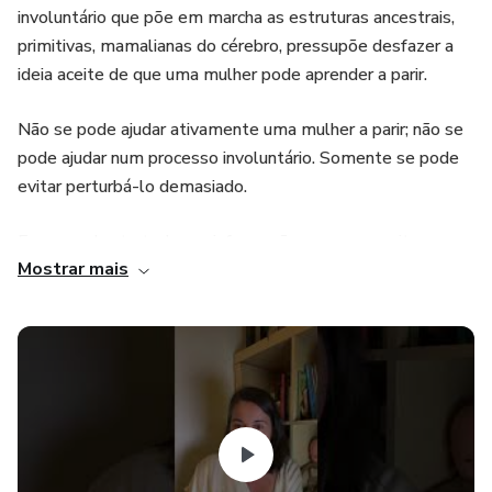
involuntário que põe em marcha as estruturas ancestrais,
primitivas, mamalianas do cérebro, pressupõe desfazer a
ideia aceite de que uma mulher pode aprender a parir.
Não se pode ajudar ativamente uma mulher a parir; não se
pode ajudar num processo involuntário. Somente se pode
evitar perturbá-lo demasiado.
E eu vou dar-te todas as informações que necessitas para
Mostrar mais
teres um parto natural, sem intervenções desnecessárias e
onde és respeitada!
E também tudo o que precisas para fazer o teu plano de
parto, saber como comunicar com a equipa médica para que
sejas respeitada e evites intervenções desnecessárias,
bem como aprender técnicas de alívio da dor - tudo
baseado em evidências científicas atuais.