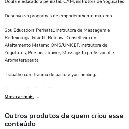
Doula e educadora perinatal, CAM, instrutora de Yoguilates
Desenvolvo programas de empoderamento materno.
Sou Educadora Perinatal, Instrutora de Massagem e
Reflexologia Infantil, Reikiana, Conselheira em
Aleitamento Materno OMS/UNICEF, Instrutora de
Yoguilates, Personal trainer, Massagista profissional e
Aromaterapeuta.
Trabalho com trauma de parto e yoni healing.
O que significa "doula"?
Mostrar mais
A palavra "doula" vem do grego e significa "mulher que
serve". Hoje em dia, aplica-se às mulheres que dão
Outros produtos de quem criou esse
suporte físico e emocional às outras mulheres durante a
conteúdo
gravidez, no trabalho de parto e parto.