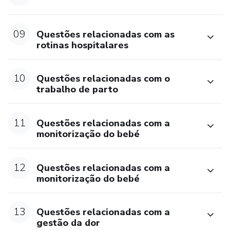
E AINDA…
09
Questões relacionadas com as
✨ O meu acompanhamento por por WhatsApp para tirares
rotinas hospitalares
todas as tuas dúvidas.
10
Questões relacionadas com o
trabalho de parto
11
Questões relacionadas com a
monitorização do bebé
12
Questões relacionadas com a
monitorização do bebé
13
Questões relacionadas com a
gestão da dor