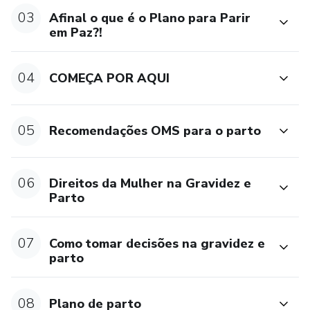
situações durante a gravidez e o parto.
03
Afinal o que é o Plano para Parir
em Paz?!
Terás acesso a tudo isto durante 1 ano.
04
COMEÇA POR AQUI
E não é só isso!
Tens acesso a BÓNUS EXCLUSIVOS:
05
Recomendações OMS para o parto
🎁 Workshop Amamentar tudo o que tens de saber para
descomplicar (para prevenires as dificuldades da
06
Direitos da Mulher na Gravidez e
amamentação ainda na gravidez).
Parto
🎁 Workshop O Guardião da Caverna (para acompanhantes
de parto).
07
Como tomar decisões na gravidez e
parto
🎁 Curso O Meu Plano de Parto para Parir em Paz (para
saíres do curso com o teu Plano de Parto feito).
08
Plano de parto