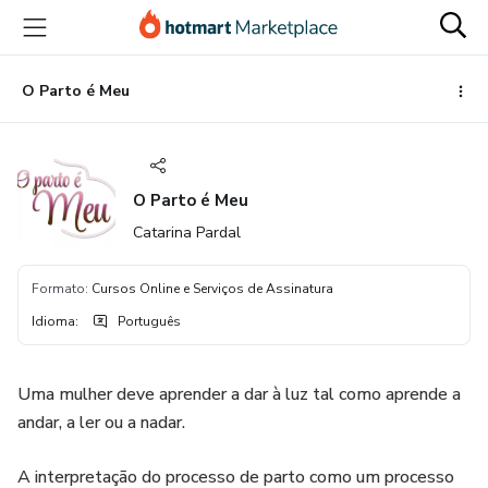
Ir
Ir
Ir
para
para
para
o
o
o
conteúdo
pagamento
rodapé
O Parto é Meu
principal
O Parto é Meu
Catarina Pardal
Formato
:
Cursos Online e Serviços de Assinatura
Idioma
:
Português
Uma mulher deve aprender a dar à luz tal como aprende a
andar, a ler ou a nadar.
A interpretação do processo de parto como um processo