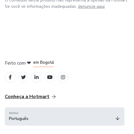
O conteúdo deste produto não representa a opinião da Hotmart.
Se você vir informações inadequadas,
denuncie aqui
em Amsterdam
em Madrid
em Bogotá
Feito com
❤
em Belo Horizonte
na Cidade do México
Conheça a Hotmart
Idioma
Português