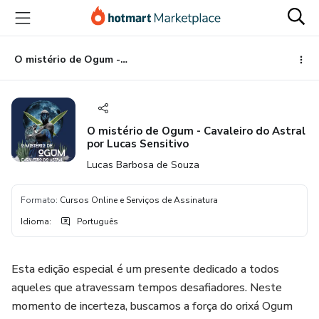
Ir
Ir
Ir
para
para
para
o
o
o
conteúdo
pagamento
rodapé
O mistério de Ogum - Cavaleiro do Astral por Lucas Sensitivo
principal
O mistério de Ogum - Cavaleiro do Astral
por Lucas Sensitivo
Lucas Barbosa de Souza
Formato
:
Cursos Online e Serviços de Assinatura
Idioma
:
Português
Esta edição especial é um presente dedicado a todos
aqueles que atravessam tempos desafiadores. Neste
momento de incerteza, buscamos a força do orixá Ogum