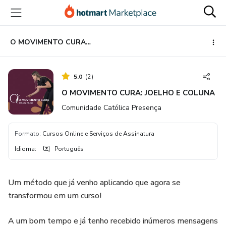
Ir
Ir
Ir
para
para
para
o
o
o
conteúdo
pagamento
rodapé
O MOVIMENTO CURA: JOELHO E COLUNA
principal
5.0
(
2
)
O MOVIMENTO CURA: JOELHO E COLUNA
Comunidade Católica Presença
Formato
:
Cursos Online e Serviços de Assinatura
Idioma
:
Português
Um método que já venho aplicando que agora se
transformou em um curso!
A um bom tempo e já tenho recebido inúmeros mensagens