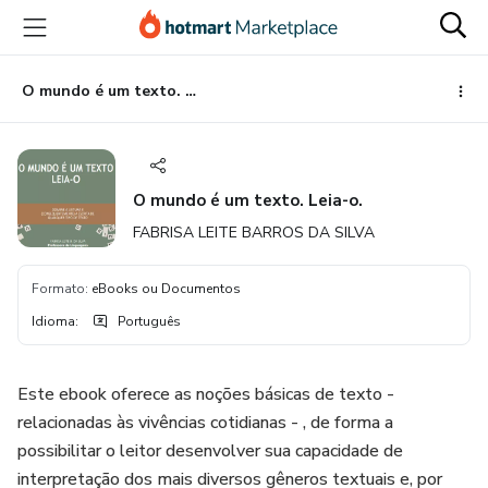
Ir
Ir
Ir
para
para
para
o
o
o
conteúdo
pagamento
rodapé
O mundo é um texto. Leia-o.
principal
O mundo é um texto. Leia-o.
FABRISA LEITE BARROS DA SILVA
Formato
:
eBooks ou Documentos
Idioma
:
Português
Este ebook oferece as noções básicas de texto -
relacionadas às vivências cotidianas - , de forma a
possibilitar o leitor desenvolver sua capacidade de
interpretação dos mais diversos gêneros textuais e, por