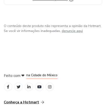
O conteúdo deste produto não representa a opinião da Hotmart.
Se você vir informações inadequadas,
denuncie aqui
em Bogotá
em Amsterdam
em Madrid
na Cidade do México
Feito com
❤
em Belo Horizonte
Conheça a Hotmart