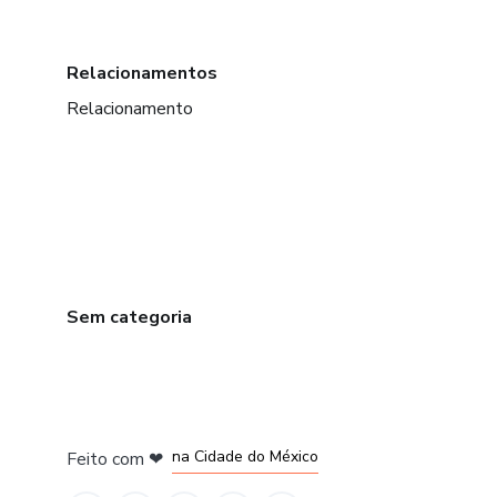
Relacionamentos
Relacionamento
Sem categoria
em Bogotá
em Amsterdam
em Madrid
na Cidade do México
Feito com
❤
em Belo Horizonte