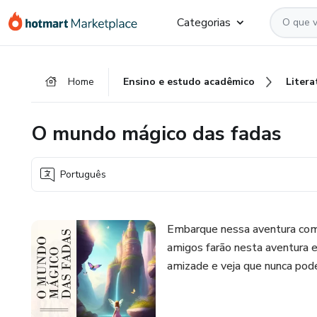
Ir
Ir
Ir
Categorias
para
para
para
o
o
o
conteúdo
pagamento
rodapé
Home
Ensino e estudo acadêmico
Litera
principal
O mundo mágico das fadas
Português
Embarque nessa aventura com 
amigos farão nesta aventura 
amizade e veja que nunca po