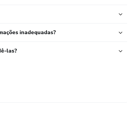
rmações inadequadas?
ê-las?