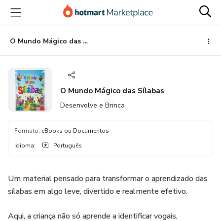
Ir
Ir
Ir
para
para
para
o
o
o
conteúdo
pagamento
rodapé
O Mundo Mágico das Sílabas
principal
O Mundo Mágico das Sílabas
Desenvolve e Brinca
Formato
:
eBooks ou Documentos
Idioma
:
Português
Um material pensado para transformar o aprendizado das
sílabas em algo leve, divertido e realmente efetivo.
Aqui, a criança não só aprende a identificar vogais,