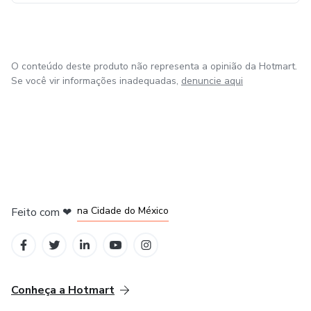
O conteúdo deste produto não representa a opinião da Hotmart.
Se você vir informações inadequadas,
denuncie aqui
em Bogotá
em Amsterdam
em Madrid
na Cidade do México
Feito com
❤
em Belo Horizonte
Conheça a Hotmart