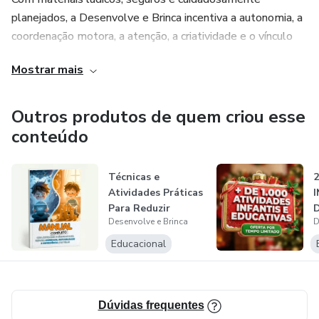
planejados, a Desenvolve e Brinca incentiva a autonomia, a
coordenação motora, a atenção, a criatividade e o vínculo
familiar. Aqui, aprender brincando não é só um slogan, é a
Mostrar mais
essência da marca. Cada e-book, cada página para colorir e
cada proposta de atividade é criada para proporcionar
momentos significativos, fortalecer a conexão entre
Outros produtos de quem criou esse
adultos e crianças e tornar o cotidiano mais leve, divertido
conteúdo
e educativo. A Desenvolve e Brinca é onde o
desenvolvimento acontece com alegria, imaginação e
Técnicas e
muito amor.
Atividades Práticas
Para Reduzir
D
Desenvolve e Brinca
D
Ansiedade Infant...
A
K
Educacional
Dúvidas frequentes