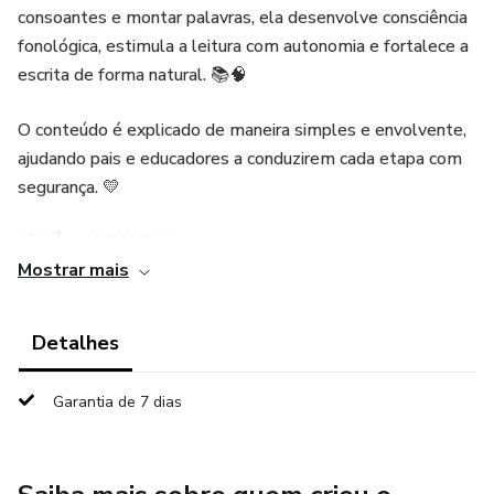
consoantes e montar palavras, ela desenvolve consciência
fonológica, estimula a leitura com autonomia e fortalece a
escrita de forma natural. 📚🧠
O conteúdo é explicado de maneira simples e envolvente,
ajudando pais e educadores a conduzirem cada etapa com
segurança. 💛
🎁 BÔNUS ESPECIAL — Atividades para imprimir!
Mostrar mais
Inclui uma série de desafios práticos para reforçar tudo o
que foi aprendido:
Detalhes
• exercícios de separação silábica
Garantia de 7 dias
• montagem e troca de sílabas
• formação de palavras