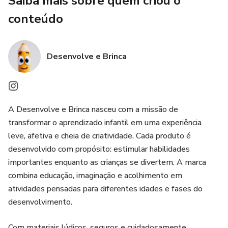
Saiba mais sobre quem criou o
conteúdo
• dígrafos
• sílabas tônicas e muito mais.
Desenvolve e Brinca
A Desenvolve e Brinca nasceu com a missão de
transformar o aprendizado infantil em uma experiência
leve, afetiva e cheia de criatividade. Cada produto é
desenvolvido com propósito: estimular habilidades
importantes enquanto as crianças se divertem. A marca
combina educação, imaginação e acolhimento em
atividades pensadas para diferentes idades e fases do
desenvolvimento.
Com materiais lúdicos, seguros e cuidadosamente