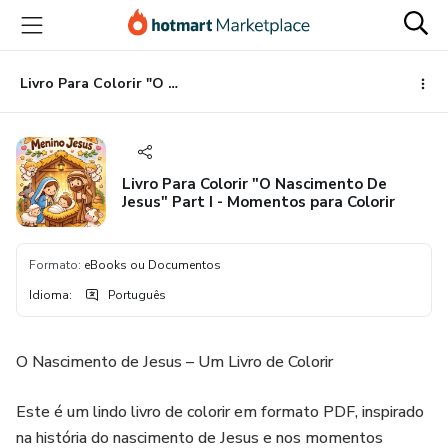
Ir
Ir
Ir
para
para
para
o
o
o
conteúdo
pagamento
rodapé
Livro Para Colorir "O Nascimento De Jesus" Part I - Momentos para Colorir
principal
Livro Para Colorir "O Nascimento De
Jesus" Part I - Momentos para Colorir
Formato
:
eBooks ou Documentos
Idioma
:
Português
O Nascimento de Jesus – Um Livro de Colorir
Este é um lindo livro de colorir em formato PDF, inspirado
na história do nascimento de Jesus e nos momentos