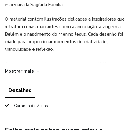
especiais da Sagrada Família.
O material contém ilustrações delicadas e inspiradoras que
retratam cenas marcantes como a anunciação, a viagem a
Belém e o nascimento do Menino Jesus. Cada desenho foi
criado para proporcionar momentos de criatividade,
tranquilidade e reflexão.
Após a compra, você receberá um arquivo em PDF com as
Mostrar mais
imagens prontas para impressão, permitindo que você
imprima quantas vezes quiser e pinte usando lápis de cor,
canetinhas ou giz de cera.
Detalhes
✨ O que você receberá:
Garantia de 7 dias
-Arquivo digital em formato PDF