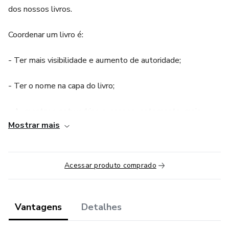
dos nossos livros.
Coordenar um livro é:
- Ter mais visibilidade e aumento de autoridade;
- Ter o nome na capa do livro;
- Aumentar o networking e, consequentemente, mais
chances de parceria, abertura de portas e geração de
Mostrar mais
negócios.
Ao término do curso, todos poderão submeter suas ideias
Acessar produto comprado
de livro/coordenação para as Mentoras do Curso: Roberta
Chaves e Renata Chimim para aprovação com feedbacks
individuais.
Vantagens
Detalhes