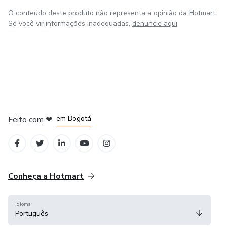
Módulo 7
O conteúdo deste produto não representa a opinião da Hotmart.
Se você vir informações inadequadas,
denuncie aqui
Aula 1 - Dicas Gerais
Módulo 8
Aula 1 - Ações Promocionais Organizadas Pelo
Coordenador
em Amsterdam
em Madrid
Módulo 9
em Bogotá
Feito com
❤
em Belo Horizonte
na Cidade do México
Aula 1 - Resumo da Mentoria
Vamos juntos transformar vidas!
Conheça a Hotmart
Idioma
Português