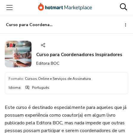
Ir
Ir
Ir
para
para
para
o
o
o
conteúdo
pagamento
rodapé
Curso para Coordenadores Inspiradores
principal
Curso para Coordenadores Inspiradores
Editora BOC
Formato
:
Cursos Online e Serviços de Assinatura
Idioma
:
Português
Este curso é destinado especialmente para aqueles que já
possuam experiência como coautor(a) em algum livro
publicado pela Editora BOC, mas nada impede que outras
pessoas possam participar e serem coordenadores de um