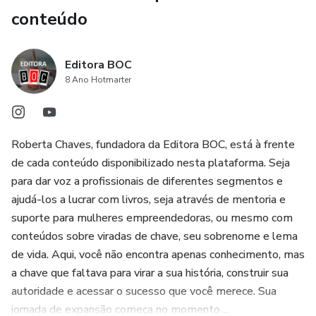
Aula 6 - Experiência
conteúdo
Módulo 3
Editora BOC
Aula 1 - Abrindo um Novo Livro
8 Ano Hotmarter
Aula 2 - Etapas do Projeto
Módulo 4
Roberta Chaves, fundadora da Editora BOC, está à frente
de cada conteúdo disponibilizado nesta plataforma. Seja
Aula 1 - Marketing do Livro
para dar voz a profissionais de diferentes segmentos e
ajudá-los a lucrar com livros, seja através de mentoria e
Aula 2 - Marketing Digital
suporte para mulheres empreendedoras, ou mesmo com
conteúdos sobre viradas de chave, seu sobrenome e lema
Aula 3 - Gatilhos Mentais
de vida. Aqui, você não encontra apenas conhecimento, mas
a chave que faltava para virar a sua história, construir sua
Aula 4 - Datas Especiais
autoridade e acessar o sucesso que você merece. Sua
jornada de expansão começa no momento ...