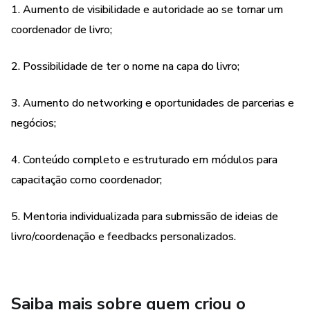
Conteúdo do curso:
1. Aumento de visibilidade e autoridade ao se tornar um
coordenador de livro;
Módulo 1
2. Possibilidade de ter o nome na capa do livro;
Aula 1 - Apresentação - Por que ser Coordenador?
3. Aumento do networking e oportunidades de parcerias e
Módulo 2
negócios;
Aula 1 - A Obra
4. Conteúdo completo e estruturado em módulos para
Aula 2 - A Capa
capacitação como coordenador;
Aula 3 - Registros
5. Mentoria individualizada para submissão de ideias de
livro/coordenação e feedbacks personalizados.
Aula 4 - Etapas da Publicação
Aula 5 - Conteúdo
Saiba mais sobre quem criou o