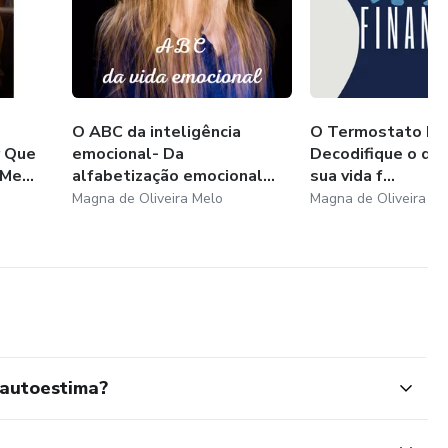
:
O ABC da inteligência
O Termostato Invi
r Que
emocional- Da
Decodifique o que
Me...
alfabetização emocional...
sua vida f...
Magna de Oliveira Melo
Magna de Oliveira Me
ara intervir.
en
 autoestima?