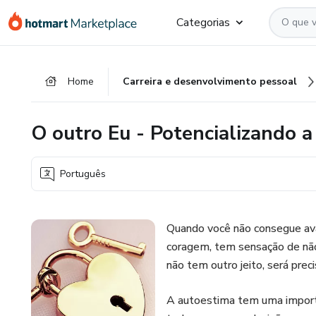
Ir
Ir
Ir
Categorias
para
para
para
o
o
o
conteúdo
pagamento
rodapé
Home
Carreira e desenvolvimento pessoal
principal
O outro Eu - Potencializando 
Português
Quando você não consegue avanç
coragem, tem sensação de não
não tem outro jeito, será prec
A autoestima tem uma importâ