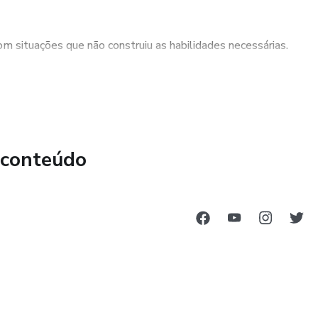
com situações que não construiu as habilidades necessárias.
 com situações limitantes avaliadas como impossíveis.
 conteúdo
 boa autoestima