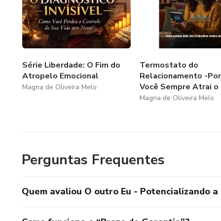
Coach ICI
CURSOS DISPONÍVEIS NA PLATAFORMA HOTMART
*O outro Eu- Potencializando a autoestima
Série Liberdade: O Fim do
Termostato do
Atropelo Emocional
Relacionamento -Po
*Como alcançar seu objetivo em 6 passos
Você Sempre Atrai o 
Magna de Oliveira Melo
Magna de Oliveira Melo
*Dificuldades de Aprendizagem e de Atenção- Identificar p
*Entendendo o TDAH
Perguntas Frequentes
*Desmistificando a dislexia de leitura e a síndrome de Irl
Gratidão -Magia da vida-28 dias
Quem avaliou O outro Eu - Potencializando a
Site: www.actool.com.br