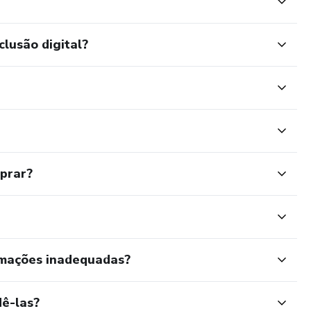
clusão digital?
mprar?
rmações inadequadas?
ê-las?