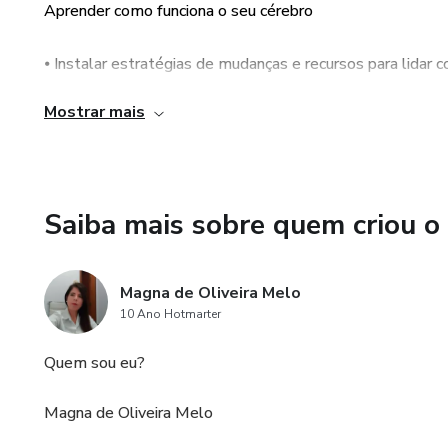
Aprender como funciona o seu cérebro
⦁ Instalar estratégias de mudanças e recursos para lidar 
Mostrar mais
⦁ Aprender estratégias mentais de habilidades para lidar
⦁ Aprender lidar com decisões e escolhas
Saiba mais sobre quem criou o
⦁ Minimizar a Vergonha e a timidez
⦁ Aprender quais são as chaves que abrem a porta para a
Magna de Oliveira Melo
10 Ano Hotmarter
⦁ Restaurar o contato com o seu Eu autentico,
Quem sou eu?
Magna de Oliveira Melo