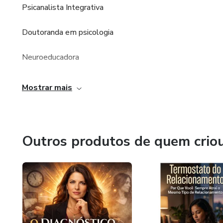
Psicanalista Integrativa
Doutoranda em psicologia
Neuroeducadora
Mestre em psicologia clinica
Mostrar mais
Psicopedagoga
Esp. Dificuldade de Aprendizagem
Outros produtos de quem crio
MBA em Educação Cognitiva
Master Programação NeuroLinguística
Hipnoterapeuta