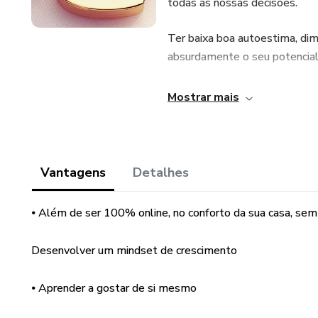
todas as nossas decisões.
Ter baixa boa autoestima, dimi
absurdamente o seu potencial
Para aumentar esse potencial 
Mostrar mais
programas mentais para trans
metamorfose.
Avisos legais:
Vantagens
Detalhes
"Este produto não substitui o 
⦁ Além de ser 100% online, no conforto da sua casa, sem 
consulte um médico para trata
Desenvolver um mindset de crescimento
⦁ Aprender a gostar de si mesmo