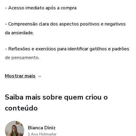
- Acesso imediato após a compra
- Compreensão clara dos aspectos positivos e negativos
da ansiedade.
- Reflexões e exercícios para identificar gatilhos e padrões
de pensamento.
- Caminhos práticos para desenvolver resiliência emocional
Mostrar mais
e autoestima.
Saiba mais sobre quem criou o
- Linguagem acessível e acolhedora, voltada para quem
conteúdo
vive sob pressão.
Bianca Diniz
1 Ano Hotmarter