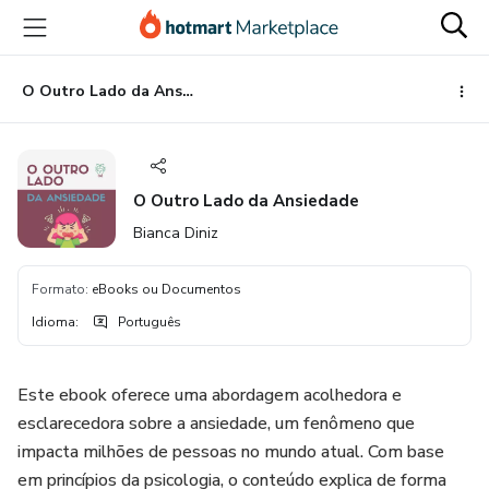
Ir
Ir
Ir
para
para
para
o
o
o
conteúdo
pagamento
rodapé
O Outro Lado da Ansiedade
principal
O Outro Lado da Ansiedade
Bianca Diniz
Formato
:
eBooks ou Documentos
Idioma
:
Português
Este ebook oferece uma abordagem acolhedora e
esclarecedora sobre a ansiedade, um fenômeno que
impacta milhões de pessoas no mundo atual. Com base
em princípios da psicologia, o conteúdo explica de forma