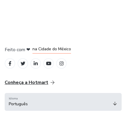
em Bogotá
em Amsterdam
em Madrid
na Cidade do México
Feito com
❤
em Belo Horizonte
Conheça a Hotmart
Idioma
Português