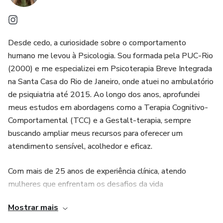
Desde cedo, a curiosidade sobre o comportamento
humano me levou à Psicologia. Sou formada pela PUC-Rio
(2000) e me especializei em Psicoterapia Breve Integrada
na Santa Casa do Rio de Janeiro, onde atuei no ambulatório
de psiquiatria até 2015. Ao longo dos anos, aprofundei
meus estudos em abordagens como a Terapia Cognitivo-
Comportamental (TCC) e a Gestalt-terapia, sempre
buscando ampliar meus recursos para oferecer um
atendimento sensível, acolhedor e eficaz.
Com mais de 25 anos de experiência clínica, atendo
mulheres que enfrentam os desafios da vida
contemporânea, como ansiedade, sobrecarga, solidão,
Mostrar mais
mudanças e relações abusivas. Meu compromisso é criar