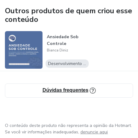
um espaço seguro de escuta e cuidado, promovendo
autoconhecimento, fortalecimento da autoestima e
Outros produtos de quem criou esse
reconstrução de uma vida com mais leveza, clareza e
conteúdo
presença.
Ansiedade Sob
Controle
Bianca Diniz
Desenvolvimento Pessoal
Dúvidas frequentes
O conteúdo deste produto não representa a opinião da Hotmart.
Se você vir informações inadequadas,
denuncie aqui