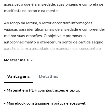
acessível o que é a ansiedade, suas origens e como ela se
manifesta no corpo e na mente.
Ao longo da leitura, o leitor encontrará informações
valiosas para identificar sinais de ansiedade e compreender
melhor suas emoções. O objetivo é promover o
autoconhecimento e oferecer um ponto de partida seguro
para lidar com a ansiedade de maneira mais consciente e
eficaz.
Mostrar mais
Ideal para quem enfrenta sintomas de ansiedade ou busca
iniciar uma jornada de autocuidado, este material funciona
Vantagens
Detalhes
como um apoio psicológico acessível e transformador. Um
convite para viver com mais equilíbrio e entender a si
- Material em PDF com ilustrações e texto.
mesmo com mais profundidade.
- Mini ebook com linguagem prática e acessível.