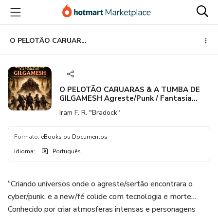
Ir
Ir
Ir
para
para
para
o
o
o
conteúdo
pagamento
rodapé
O PELOTÃO CARUARAS & A TUMBA DE GILGAMESH Agreste/Punk / Fantasia Bélica Cyberpunk Autor: Iram F. R. Bradock
principal
O PELOTÃO CARUARAS & A TUMBA DE
GILGAMESH Agreste/Punk / Fantasia
Bélica Cyberpunk Autor: Iram F. R.
Iram F. R. "Bradock"
Bradock
Formato
:
eBooks ou Documentos
Idioma
:
Português
“Criando universos onde o agreste/sertão encontrara o
cyber/punk, e a new/fé colide com tecnologia e morte…
Conhecido por criar atmosferas intensas e personagens