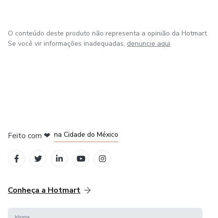
O conteúdo deste produto não representa a opinião da Hotmart.
Se você vir informações inadequadas,
denuncie aqui
em Bogotá
em Amsterdam
em Madrid
na Cidade do México
Feito com
❤
em Belo Horizonte
Conheça a Hotmart
Idioma