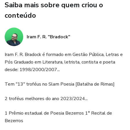
Saiba mais sobre quem criou o
passado pelo pior… Ou pelo menos achara que sim.
conteúdo
Porque quando a ordem veio, missão internacional, nível
ultra/secreto, ninguém tivera coragem de perguntar muito…
Destino: Iraque… Objetivo: Tumba de Gilgamesh.
Iram F. R. "Bradock"
E no meio disso tudo, uma certeza começara a crescer
Iram F. R. Bradock é formado em Gestão Pública, Letras e
como ferrugem: o que eles trouxeram do Agreste/Sertão…
Pós Graduado em Literatura, letrista, contista e poeta
Talvez fosse pior do que qualquer coisa que encontrariam
desde: 1998/2000/2007...
do outro lado do mundo.
Tem "13" troféus no Slam Poesia [Batalha de Rimas]
***
2 troféus melhores do ano 2023/2024...
SINOPSE:
1 Prêmio estadual de Poesia Bezerros 1° Recital de
Em um retro/futuro fragmentado, onde o Agreste
Bezerros
pernambucano se tornara um território cyber/punk