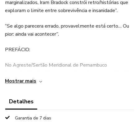
marginalizados, Iram Bradock constrói retro/histórias que
exploram o limite entre sobrevivência e insanidade”.
“Se algo parecera errado, provavelmente está certo… Ou
pior: ainda vai acontecer”.
PREFÁCIO:
No Agreste/Sertão Meridional de Pernambuco
Assombrado, depois que o mundo rachara em versões de
Mostrar mais
si mesmo, ninguém mais soubera onde terminara a guerra e
começara o delírio… Chamara de Novo Nordeste
Separatista… Chamara de Hy/Brasil Reerguido... Chamara
Detalhes
de erro… Mas quem vivera lá chamara de casa… Entre
antenas mortas, new/cidades/fantasma e as Torres
Garantia de 7 dias
Negras de Ultra Vigilância Canibal Neural, o tempo não
correra certo… Às vezes ele travara. Às vezes voltara. Às
vezes… Comera gente… O Pelotão Caruaras já tinha