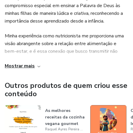
compromisso especial em ensinar a Palavra de Deus às
minhas filhas de maneira lúdica e criativa, reconhecendo a
importância desse aprendizado desde a infância.
Minha experiência como nutricionista me proporciona uma
visão abrangente sobre a relação entre alimentação e
bem-estar, e é essa conexão que busco transmitir não
apenas às minhas filhas, mas a todas as crianças. A
Mostrar mais
motivação para criar este produto digital nasceu do desejo
de tornar o ensino da Bíblia uma experiência divertida e
envolvente, promovendo tanto o conhecimento espiritual
Outros produtos de quem criou esse
quanto hábitos saudáveis.
conteúdo
Acredito que, assim como Hipócrates disse há mais de
As melhores
2000 anos: “Que seu remédio seja seu alimento, e que seu
receitas da cozinha
d
alimento seja seu remédio”, é fundamental integrar saúde
vegana gourmet
I
e espiritualidade na formação das novas gerações. Com
Raquel Ayres Pereira Medina
p