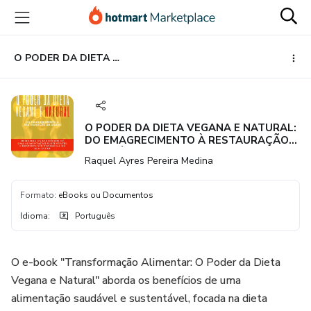
Ir
Ir
Ir
para
para
para
o
o
o
conteúdo
pagamento
rodapé
O PODER DA DIETA VEGANA E NATURAL: DO EMAGRECIMENTO À RESTAURAÇÃO DA SAÚDE
principal
O PODER DA DIETA VEGANA E NATURAL:
DO EMAGRECIMENTO À RESTAURAÇÃO
DA SAÚDE
Raquel Ayres Pereira Medina
Formato
:
eBooks ou Documentos
Idioma
:
Português
O e-book "Transformação Alimentar: O Poder da Dieta
Vegana e Natural" aborda os benefícios de uma
alimentação saudável e sustentável, focada na dieta