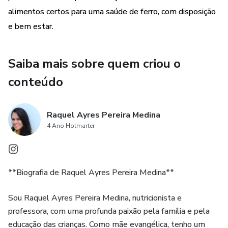
e a prevenção e controle da diabetes. O oitavo benefício
alimentos certos para uma saúde de ferro, com disposição
sugere que essa dieta pode ajudar a alcançar a remissão de
e bem estar.
doenças autoimunes. O nono benefício aborda a
importância de controlar a glicemia e a diabetes para
Saiba mais sobre quem criou o
manter uma boa saúde. Por fim, o décimo benefício
destaca como a alimentação vegana pode retardar o
conteúdo
envelhecimento ao mesmo tempo em que você respeita
os animais e o meio ambiente.
Raquel Ayres Pereira Medina
4 Ano Hotmarter
No geral, o e-book busca informar os leitores sobre os
benefícios de uma alimentação vegana e natural,
promovendo a transformação alimentar para uma vida mais
saudável e sustentável.
**Biografia de Raquel Ayres Pereira Medina**
Sou Raquel Ayres Pereira Medina, nutricionista e
professora, com uma profunda paixão pela família e pela
educação das crianças. Como mãe evangélica, tenho um