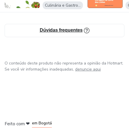
essa missão, estou aqui para ajudar as pessoas a
Culinária e Gastronomia
cultivarem uma vida mais saudável e plena, sempre
alinhada aos ensinamentos da fé.
Dúvidas frequentes
O conteúdo deste produto não representa a opinião da Hotmart.
Se você vir informações inadequadas,
denuncie aqui
em Amsterdam
em Madrid
em Bogotá
Feito com
❤