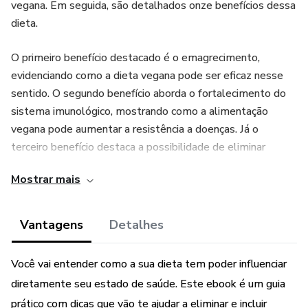
vegana. Em seguida, são detalhados onze benefícios dessa
dieta.
O primeiro benefício destacado é o emagrecimento,
evidenciando como a dieta vegana pode ser eficaz nesse
sentido. O segundo benefício aborda o fortalecimento do
sistema imunológico, mostrando como a alimentação
vegana pode aumentar a resistência a doenças. Já o
terceiro benefício destaca a possibilidade de eliminar
alergias através dessa dieta.
Mostrar mais
O quarto benefício trata da grande quantidade de energia e
disposição que uma alimentação vegana pode proporcionar.
Vantagens
Detalhes
A quinta vantagem ressalta como essa dieta pode
melhorar a concentração. O sexto benefício destaca os
Você vai entender como a sua dieta tem poder influenciar
efeitos positivos na redução do colesterol.
diretamente seu estado de saúde. Este ebook é um guia
prático com dicas que vão te ajudar a eliminar e incluir
O sétimo benefício explora a relação entre a dieta vegana