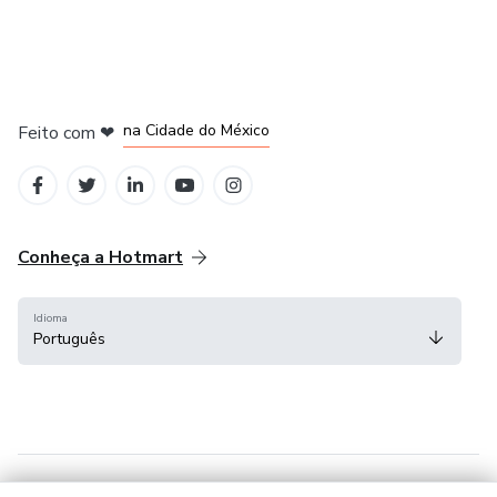
em Bogotá
em Amsterdam
em Madrid
na Cidade do México
Feito com
❤
em Belo Horizonte
Conheça a Hotmart
Idioma
Português