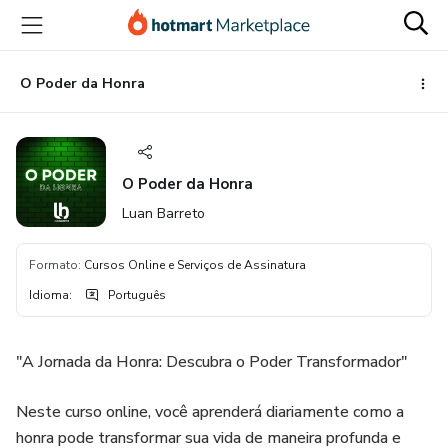
Ir
Ir
Ir
para
para
para
o
o
o
conteúdo
pagamento
rodapé
O Poder da Honra
principal
O Poder da Honra
Luan Barreto
Formato
:
Cursos Online e Serviços de Assinatura
Idioma
:
Português
"A Jornada da Honra: Descubra o Poder Transformador"
Neste curso online, você aprenderá diariamente como a
honra pode transformar sua vida de maneira profunda e