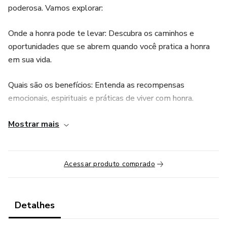
poderosa. Vamos explorar:
Onde a honra pode te levar: Descubra os caminhos e
oportunidades que se abrem quando você pratica a honra
em sua vida.
Quais são os benefícios: Entenda as recompensas
emocionais, espirituais e práticas de viver com honra.
Por onde começar: Receba orientações práticas para iniciar
Mostrar mais
essa jornada e aplicar os princípios de honra no seu dia a dia.
Este é o ponto de partida para uma vida mais plena,
Acessar produto comprado
alinhada e cheia de propósito. Não perca essa oportunidade
de aprender e crescer!
Detalhes