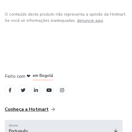
O conteúdo deste produto não representa a opinião da Hotmart.
Se você vir informações inadequadas,
denuncie aqui
em Amsterdam
em Madrid
em Bogotá
Feito com
❤
em Belo Horizonte
na Cidade do México
Conheça a Hotmart
Idioma
Português