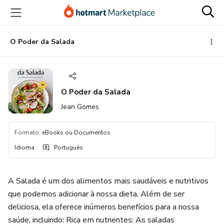
Ir
Ir
Ir
para
para
para
o
o
o
conteúdo
pagamento
rodapé
O Poder da Salada
principal
O Poder da Salada
Jean Gomes
Formato
:
eBooks ou Documentos
Idioma
:
Português
A Salada é um dos alimentos mais saudáveis e nutritivos
que podemos adicionar à nossa dieta. Além de ser
deliciosa, ela oferece inúmeros benefícios para a nossa
saúde, incluindo: Rica em nutrientes: As saladas