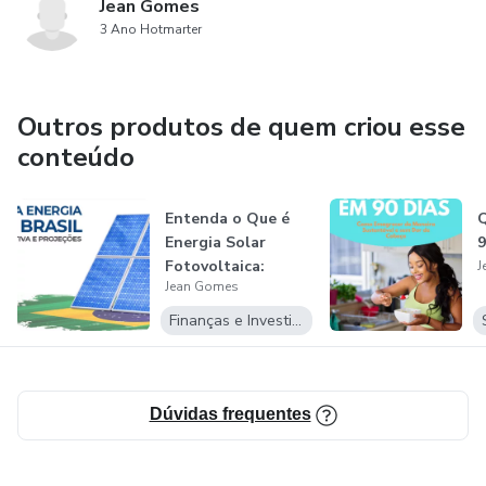
Jean Gomes
3 Ano Hotmarter
Outros produtos de quem criou esse
conteúdo
Entenda o Que é
Q
Energia Solar
9
Fotovoltaica:
J
Jean Gomes
Teoria e Prática
Finanças e Investimentos
Dúvidas frequentes