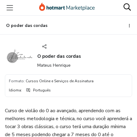
Ir
Ir
Ir
para
para
para
o
o
o
conteúdo
pagamento
rodapé
O poder das cordas
principal
O poder das cordas
Mateus Henrique
Formato
:
Cursos Online e Serviços de Assinatura
Idioma
:
Português
Curso de violão do 0 ao avançado, aprendendo com as
melhores metodologia e técnica, no curso você aprenderá a
tocar 3 obras clássicas, o curso terá uma duração mínima
de 5 meses podendo chegar a 7 meses do 0 até o