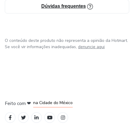
Dúvidas frequentes
O conteúdo deste produto não representa a opinião da Hotmart.
Se você vir informações inadequadas,
denuncie aqui
em Bogotá
em Amsterdam
em Madrid
na Cidade do México
Feito com
❤
em Belo Horizonte