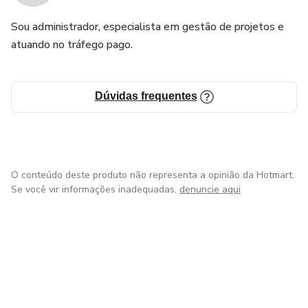
Sou administrador, especialista em gestão de projetos e
atuando no tráfego pago.
Dúvidas frequentes
O conteúdo deste produto não representa a opinião da Hotmart.
Se você vir informações inadequadas,
denuncie aqui
em Bogotá
em Amsterdam
em Madrid