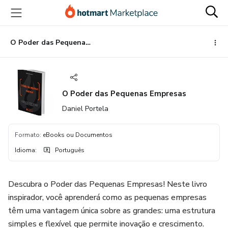
Ir
Ir
Ir
para
para
para
o
o
o
conteúdo
pagamento
rodapé
O Poder das Pequenas Empresas
principal
O Poder das Pequenas Empresas
Daniel Portela
Formato
:
eBooks ou Documentos
Idioma
:
Português
Descubra o Poder das Pequenas Empresas! Neste livro
inspirador, você aprenderá como as pequenas empresas
têm uma vantagem única sobre as grandes: uma estrutura
simples e flexível que permite inovação e crescimento.