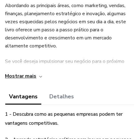
Abordando as principais áreas, como marketing, vendas,
finanças, planejamento estratégico e inovação, algumas
vezes esquecidas pelos negócios em seu dia a dia, este
livro oferece um passo a passo prático para o
desenvolvimento e crescimento em um mercado
altamente competitivo.
Se você deseja impulsionar seu negócio para o próximo
nível, este livro é um guia essencial. Adquira o seu e
Mostrar mais
descubra como transformar as dificuldades em
oportunidades e alcançar o sucesso com o seu pequeno
negócio!
Vantagens
Detalhes
No final do livro há um bônus super especial com uma
1 - Descubra como as pequenas empresas podem ter
metodologia capaz de alavancar seu negócio. Aproveite!
vantagens competitivas.