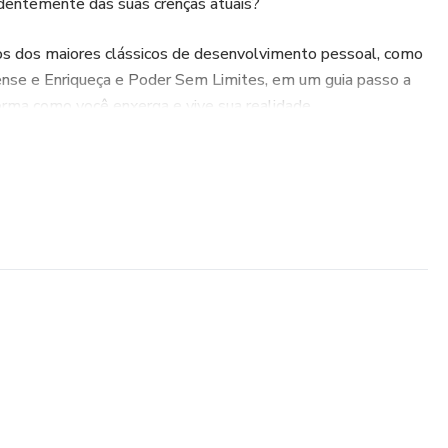
dentemente das suas crenças atuais?
s dos maiores clássicos de desenvolvimento pessoal, como
nse e Enriqueça e Poder Sem Limites, em um guia passo a
forma como você enxerga e vive sua realidade.
nsciente para atrair mais sucesso, saúde e felicidade.
ás da Lei da Atração e como utilizá-la de forma eficaz.
nar crenças limitantes e desbloquear seu potencial.
ão criativa e como colocá-la em prática.
s e gratidão para acelerar seus resultados.