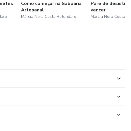
onetes
Como começar na Saboaria
Pare de desistir 
Artesanal
vencer
daro
Márcia Nora Costa Rotondaro
Márcia Nora Costa R