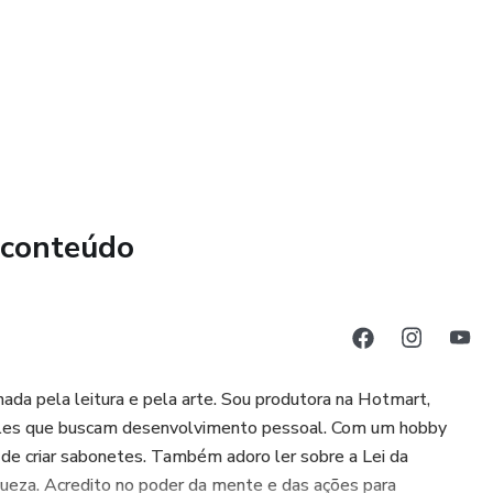
bstáculos, manter o foco e criar mudanças duradouras.
alcançar seus objetivos de forma rápida e consistente.
onam, este e-book é perfeito para quem deseja superar
 mas não sabe por onde começar.
todos complicados e pouco eficazes.
 conteúdo
aro e acessível para transformar sua vida.
ível, este guia foi feito para qualquer pessoa,
u nível de escolaridade.
nada pela leitura e pela arte. Sou produtora na Hotmart,
viver o que você realmente merece. Transforme seus sonhos
queles que buscam desenvolvimento pessoal. Com um hobby
 de criar sabonetes. Também adoro ler sobre a Lei da
ueza. Acredito no poder da mente e das ações para