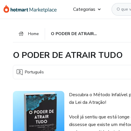
Ir
Ir
Ir
Categorias
para
para
para
o
o
o
conteúdo
pagamento
rodapé
Home
O PODER DE ATRAIR TUDO
principal
O PODER DE ATRAIR TUDO
Português
Descubra o Método Infalível 
da Lei da Atração!
Você já sentiu que está long
dissesse que existe um métod