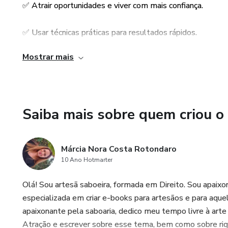
✔️ Estratégias para superar o
✅ Atrair oportunidades e viver com mais confiança.
✔️ Dicas práticas diárias para 
✅ Usar técnicas práticas para resultados rápidos.
Este e-book é para você que:
Mostrar mais
Com exercícios diários, exemplos reais e dicas que funci
obstáculos e criar um futuro incrível.
🌟 Quer realizar seus sonhos,
🌟 Está cansado de tentar mé
Saiba mais sobre quem criou o
🌟 Deseja um passo a passo cl
Márcia Nora Costa Rotondaro
Com linguagem simples e acess
10 Ano Hotmarter
independentemente de idade o
Olá! Sou artesã saboeira, formada em Direito. Sou apaixo
Não deixe a vida passar sem 
especializada em criar e-books para artesãos e para a
em realidade agora mesmo!
apaixonante pela saboaria, dedico meu tempo livre à arte
Atração e escrever sobre esse tema, bem como sobre riq