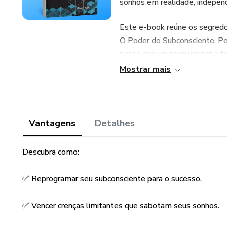
sonhos em realidade, indepen
Este e-book reúne os segredo
O Poder do Subconsciente, Pe
passo que vai revolucionar a 
Mostrar mais
Aqui você aprenderá:
✔️ Como reprogramar seu subco
Vantagens
Detalhes
✔️ O que realmente está por tr
Descubra como:
✔️ Técnicas simples para elimi
✅ Reprogramar seu subconsciente para o sucesso.
✔️ A importância da visualizaç
✅ Vencer crenças limitantes que sabotam seus sonhos.
✔️ Como usar emoções positiva