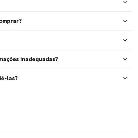
comprar?
rmações inadequadas?
ê-las?