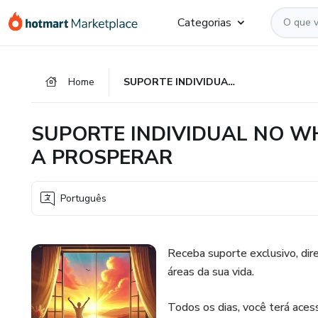
Ir
Ir
Ir
Categorias
para
para
para
o
o
o
conteúdo
pagamento
rodapé
Home
SUPORTE INDIVIDUAL NO WHATSAPP PARA AJUDAR VOCÊ A PROSPERAR
principal
SUPORTE INDIVIDUAL NO W
A PROSPERAR
Português
Receba suporte exclusivo, dir
áreas da sua vida.
Todos os dias, você terá aces