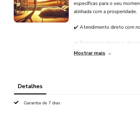
específicas para o seu mome
alinhada com a prosperidade.
✔️ Atendimento direto com no
✔️ Respostas rápidas e direci
Mostrar mais
✔️ Áudios motivacionais e ref
✔️ Estratégias práticas para a
Detalhes
✔️ Suporte emocional e espiri
Garantia de 7 dias