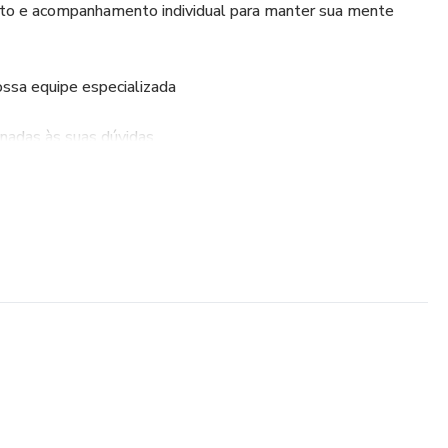
nto e acompanhamento individual para manter sua mente
ssa equipe especializada
onadas às suas dúvidas
lexivos diariamente
trair prosperidade
tual nos momentos difíceis