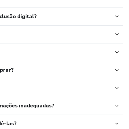
clusão digital?
mprar?
rmações inadequadas?
ê-las?