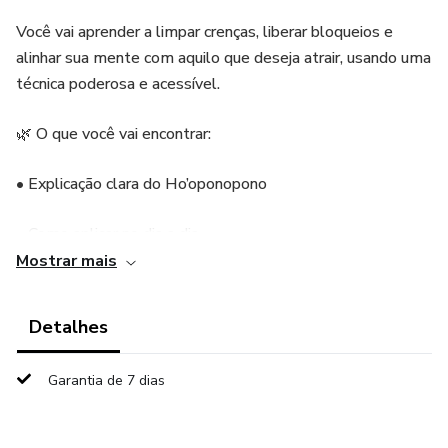
Você vai aprender a limpar crenças, liberar bloqueios e
alinhar sua mente com aquilo que deseja atrair, usando uma
técnica poderosa e acessível.
🌿 O que você vai encontrar:
• Explicação clara do Ho’oponopono
• Como aplicar no dia a dia
Mostrar mais
• Técnicas para manifestação consciente
Detalhes
• Passo a passo simples e direto
Garantia de 7 dias
💫 Ideal para quem quer transformar sua realidade, atrair
abundância e viver com mais leveza.