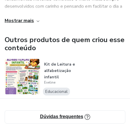
desenvolvidos com carinho e pensando em facilitar o dia a
dia de quem ensina e de quem aprende.
Mostrar mais
Nosso objetivo é oferecer recursos práticos, criativos e
acessíveis, para que toda criança tenha a oportunidade de
Outros produtos de quem criou esse
aprender de forma significativa e prazerosa.
conteúdo
Esperamos que nossos materiais façam parte da sua
Kit de Leitura e
jornada e contribuam para transformar o aprendizado em
alfabetização
uma experiência inesquecível.
infantil
Eveline
Seja muito bem-vindo(a)! 💛
Educacional
Dúvidas frequentes