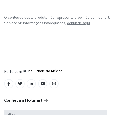
O conteúdo deste produto não representa a opinião da Hotmart.
Se você vir informações inadequadas,
denuncie aqui
em Bogotá
em Amsterdam
em Madrid
na Cidade do México
Feito com
❤
em Belo Horizonte
Conheça a Hotmart
Idioma