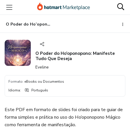
Ir
Ir
Ir
para
para
para
o
o
o
conteúdo
pagamento
rodapé
O Poder do Ho’oponopono: Manifeste Tudo Que Deseja
principal
O Poder do Ho’oponopono: Manifeste
Tudo Que Deseja
Eveline
Formato
:
eBooks ou Documentos
Idioma
:
Português
Este PDF em formato de slides foi criado para te guiar de
forma simples e prática no uso do Ho’oponopono Mágico
como ferramenta de manifestação.