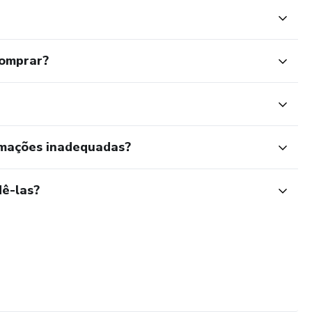
comprar?
rmações inadequadas?
ê-las?