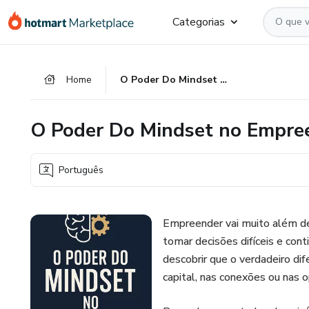
Ir
Ir
Ir
Categorias
para
para
para
o
o
o
conteúdo
pagamento
rodapé
Home
O Poder Do Mindset no Empreendedorismo
principal
O Poder Do Mindset no Empre
Português
Empreender vai muito além de 
tomar decisões difíceis e con
descobrir que o verdadeiro d
capital, nas conexões ou nas 