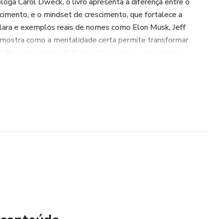
oga Carol Dweck, o livro apresenta a diferença entre o
scimento, e o mindset de crescimento, que fortalece a
lara e exemplos reais de nomes como Elon Musk, Jeff
r mostra como a mentalidade certa permite transformar
safios em oportunidades e ideias simples em grandes
r características essenciais como resiliência, autoconfiança,
e crescer com cada erro. Também vai entender os erros mais
reendedorismo, como o medo de errar, a rigidez diante das
o lucro, e como superá-los.
este eBook oferece reflexões práticas e aplicáveis para quem
ade empreendedora sólida, flexível e preparada para os
deal tanto para iniciantes quanto para quem já empreende e
pensamento. E o melhor momento para começar... é agora.