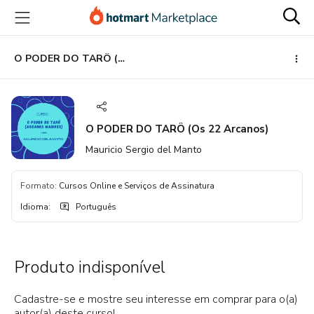
Ir
Ir
Ir
para
para
para
o
o
o
conteúdo
pagamento
rodapé
O PODER DO TARÔ (Os 22 Arcanos)
principal
O PODER DO TARÔ (Os 22 Arcanos)
Mauricio Sergio del Manto
Formato
:
Cursos Online e Serviços de Assinatura
Idioma
:
Português
Produto indisponível
Cadastre-se e mostre seu interesse em comprar para o(a)
autor(a) deste curso!