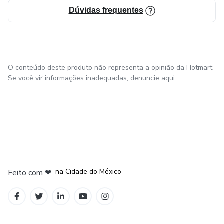
Dúvidas frequentes
O conteúdo deste produto não representa a opinião da Hotmart.
Se você vir informações inadequadas,
denuncie aqui
em Bogotá
em Amsterdam
em Madrid
na Cidade do México
Feito com
❤
em Belo Horizonte