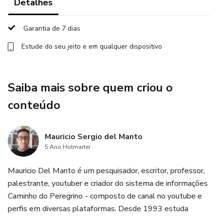
Detalhes
- Os 22 arcanos maiores
Garantia de 7 dias
- Introdução ao estudo da ligação do tarô com a Cabala,
astrologia, númerologia cabalistica, entre outros...
Estude do seu jeito e em qualquer dispositivo
- Como fazer um tabuleiro astrológico (para poder usar
junto com o tarô)
Saiba mais sobre quem criou o
conteúdo
- Varias formas de usar os arcanos maiores do tarô como
oraculo.
Mauricio Sergio del Manto
Bônus:
5 Ano Hotmarter
- Gravação das lives do curso ( Apocalipse & Tarô ) que
Mauricio Del Manto é um pesquisador, escritor, professor,
será feita no youtube.
palestrante, youtuber e criador do sistema de informações
Caminho do Peregrino - composto de canal no youtube e
Para mais informações por favor entre me contato com
perfis em diversas plataformas. Desde 1993 estuda