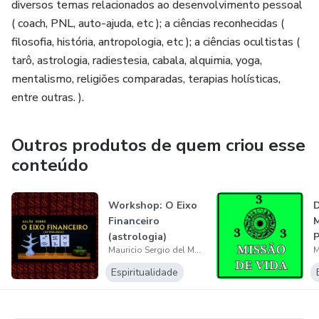
professor:
diversos temas relacionados ao desenvolvimento pessoal
( coach, PNL, auto-ajuda, etc ); a ciências reconhecidas (
Whatsapp: (11) 9 9630-8461
filosofia, história, antropologia, etc ); a ciências ocultistas (
tarô, astrologia, radiestesia, cabala, alquimia, yoga,
mentalismo, religiões comparadas, terapias holísticas,
entre outras. ).
Outros produtos de quem criou esse
conteúdo
Workshop: O Eixo
Financeiro
(astrologia)
Mauricio Sergio del Manto
Espiritualidade