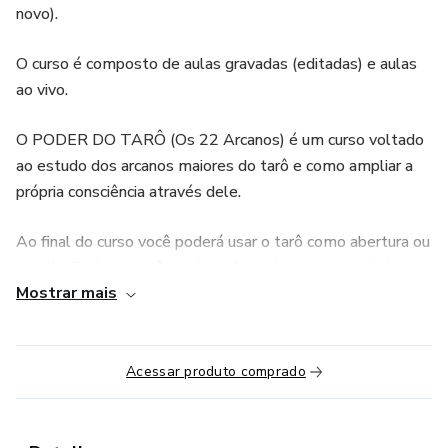
novo).
O curso é composto de aulas gravadas (editadas) e aulas
ao vivo.
O PODER DO TARÔ (Os 22 Arcanos) é um curso voltado
ao estudo dos arcanos maiores do tarô e como ampliar a
própria consciência através dele.
Ao final do curso você poderá usar o tarô como abertura ou
ampliação de consciência ( e até usa-lo como oraculo).
Mostrar mais
Neste curso você aprenderá
- A história do tarô:
Acessar produto comprado
- Os diferentes tipos de tarô