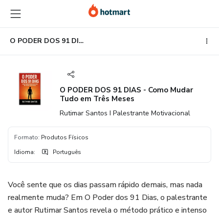
Ir
Ir
Ir
para
para
para
o
o
o
conteúdo
pagamento
rodapé
O PODER DOS 91 DIAS - Como Mudar Tudo em Três Meses
principal
O PODER DOS 91 DIAS - Como Mudar
Tudo em Três Meses
Rutimar Santos I Palestrante Motivacional
Formato
:
Produtos Físicos
Idioma
:
Português
Você sente que os dias passam rápido demais, mas nada
realmente muda? Em O Poder dos 91 Dias, o palestrante
e autor Rutimar Santos revela o método prático e intenso