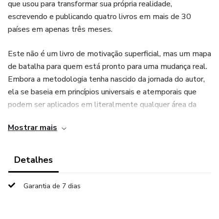
que usou para transformar sua própria realidade,
escrevendo e publicando quatro livros em mais de 30
países em apenas três meses.
Este não é um livro de motivação superficial, mas um mapa
de batalha para quem está pronto para uma mudança real.
Embora a metodologia tenha nascido da jornada do autor,
ela se baseia em princípios universais e atemporais que
podem ser aplicados em literalmente qualquer área da
vida – carreira, finanças, saúde ou relacionamentos.
Mostrar mais
Aprenda a declarar guerra aos vilões que roubam seu
tempo, a usar sua história como combustível e a aplicar o
Detalhes
poder do foco para alcançar em 91 dias o que muitos
levariam anos para conquistar. Prepare-se para uma
Garantia de 7 dias
revolução pessoal. Sua nova vida começa agora. Livro
impresso em Papel Creme, 80g/m² P&B, no tamanho
16x23cm com 110 páginas. Este produto é feito sob