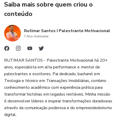
Saiba mais sobre quem criou o
demandas - será produzido especialmente para você após
conteúdo
a compra. Por isso, o prazo de entrega pode levar alguns
dias. Essa abordagem reduz desperdícios e estoques
excedentes, contribuindo para uma produção mais
Rutimar Santos I Palestrante Motivacional
sustentável e alinhada com boas práticas de ESG.
7 Ano Hotmarter
RUTIMAR SANTOS - Palestrante Motivacional há 20+
anos, especialista em alta performance e mentor de
palestrantes e escritores. Pai dedicado, bacharel em
Teologia e técnico em Transações Imobiliárias, combino
conhecimento acadêmico com experiência prática para
transformar histórias em legados rentáveis. Minha missão
é desenvolver líderes e inspirar transformações duradouras
através da comunicação poderosa e do empreendedorismo
digital.