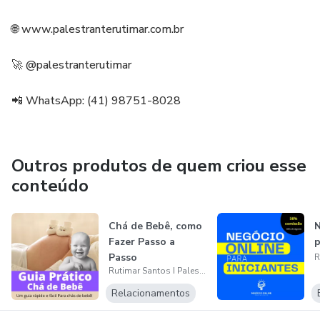
🌐 www.palestranterutimar.com.br
🚀 @palestranterutimar
📲 WhatsApp: (41) 98751-8028
Outros produtos de quem criou esse
conteúdo
Chá de Bebê, como
N
Fazer Passo a
p
Passo
Rutimar Santos I Palestrante Motivacional
Relacionamentos