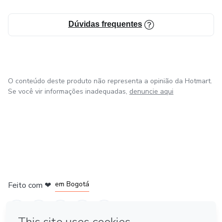
Dúvidas frequentes
O conteúdo deste produto não representa a opinião da Hotmart.
Se você vir informações inadequadas,
denuncie aqui
em Amsterdam
em Madrid
em Bogotá
Feito com
❤
em Belo Horizonte
na Cidade do México