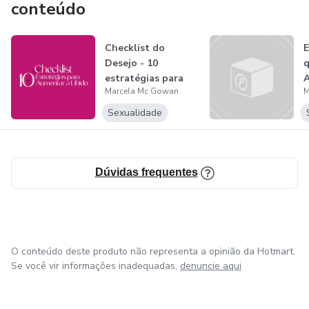
conteúdo
Checklist do
E
Desejo - 10
q
estratégias para
A
Marcela Mc Gowan
M
aumentar a libido...
Sexualidade
Dúvidas frequentes
O conteúdo deste produto não representa a opinião da Hotmart.
Se você vir informações inadequadas,
denuncie aqui