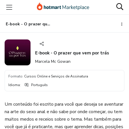
Ir
Ir
Ir
para
para
para
o
o
o
conteúdo
pagamento
rodapé
E-book - O prazer que vem por trás
principal
E-book - O prazer que vem por trás
Marcela Mc Gowan
Formato
:
Cursos Online e Serviços de Assinatura
Idioma
:
Português
Um conteúdo foi escrito para você que deseja se aventurar
na arte do sexo anal e não sabe por onde começar, ou tem
muitos medos e receios sobre o tema. Mas também para
você que já é praticante, mas quer aprender dicas, posições