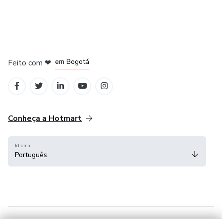
em Amsterdam
em Madrid
em Bogotá
Feito com
❤
em Belo Horizonte
na Cidade do México
Conheça a Hotmart
Idioma
Português