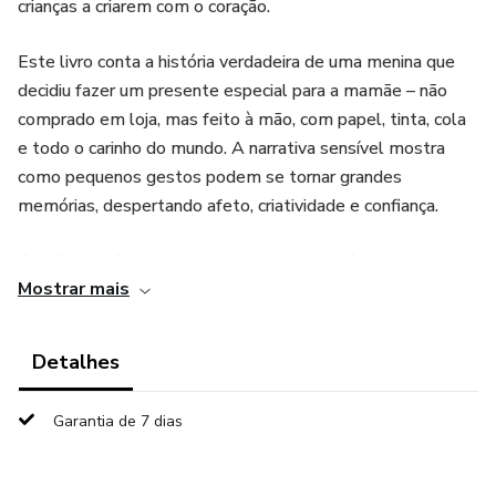
crianças a criarem com o coração.
Este livro conta a história verdadeira de uma menina que
decidiu fazer um presente especial para a mamãe – não
comprado em loja, mas feito à mão, com papel, tinta, cola
e todo o carinho do mundo. A narrativa sensível mostra
como pequenos gestos podem se tornar grandes
memórias, despertando afeto, criatividade e confiança.
Com ilustrações suaves e linguagem acessível, a obra
Mostrar mais
propõe um convite: que cada criança descubra também a
alegria de criar com suas próprias mãos.
Detalhes
💛 Ideal para famílias, educadores e projetos pedagógicos
que acreditam na potência da infância longe das telas.
Garantia de 7 dias
✔️ Formato digital (eBook) – leitura no computador, tablet
ou celular