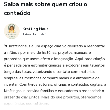
Saiba mais sobre quem criou o
✔️ Público-alvo: crianças de 3 a 8 anos e adultos que
conteúdo
desejam partilhar momentos criativos
✔️ Diferenciais:
Krafting Haus
1 Ano Hotmarter
• História autoral narrada em primeira pessoa
🌟 Kraftinghaus é um espaço criativo dedicado a reencantar
a infância por meio de histórias, projetos manuais e
• Atividade final com inspiração para criar presentes únicos
propostas que unem afeto e imaginação. Aqui, cada criação
é pensada para estimular crianças a explorar seus talentos
• Design pensado para leitura afetiva
longe das telas, valorizando o contato com materiais
🎁 Bônus Especial: ao final da leitura, escaneie o QR code
simples, as memórias compartilhadas e a autonomia de
para assistir ao vídeo da autora Nina criando o presente
inventar. Com livros autorais, oficinas e conteúdos digitais, a
mais lindo que já fez para a mamãe!
Kraftinghaus convida famílias e educadores a redescobrir o
prazer de criar juntos. Mais do que produtos, oferecemos
Transforme a hora da leitura em um momento de afeto e
experiências que cultivam...
invenção.