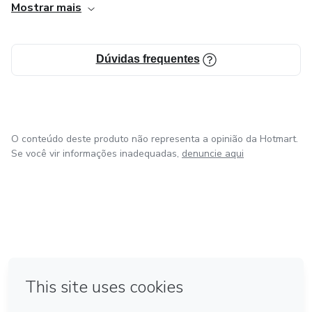
Mostrar mais
Dúvidas frequentes
O conteúdo deste produto não representa a opinião da Hotmart.
Se você vir informações inadequadas,
denuncie aqui
em Bogotá
em Amsterdam
em Madrid
na Cidade do México
Feito com
❤
em Belo Horizonte