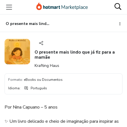
Ir
Ir
Ir
para
para
para
o
o
o
conteúdo
pagamento
rodapé
O presente mais lindo que já fiz para a mamãe
principal
O presente mais lindo que já fiz para a
mamãe
Krafting Haus
Formato
:
eBooks ou Documentos
Idioma
:
Português
Por Nina Capuano – 5 anos
✨ Um livro delicado e cheio de imaginação para inspirar as