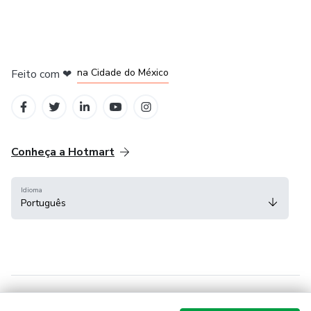
em Bogotá
em Amsterdam
em Madrid
na Cidade do México
Feito com
❤
em Belo Horizonte
Conheça a Hotmart
Idioma
Português