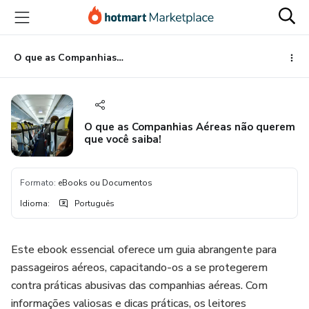
Ir
Ir
Ir
para
para
para
o
o
o
conteúdo
pagamento
rodapé
O que as Companhias Aéreas não querem que você saiba!
principal
O que as Companhias Aéreas não querem
que você saiba!
Formato
:
eBooks ou Documentos
Idioma
:
Português
Este ebook essencial oferece um guia abrangente para
passageiros aéreos, capacitando-os a se protegerem
contra práticas abusivas das companhias aéreas. Com
informações valiosas e dicas práticas, os leitores