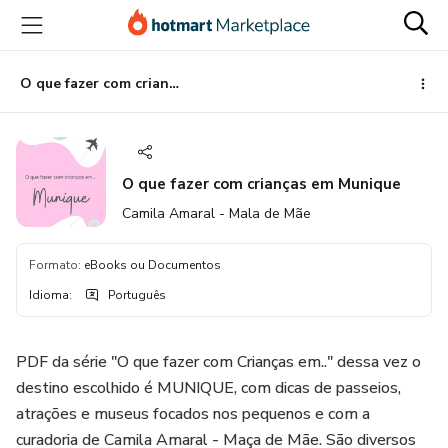
Ir
Ir
Ir
para
para
para
o
o
o
conteúdo
pagamento
rodapé
O que fazer com crianças em Munique
principal
O que fazer com crianças em Munique
Camila Amaral - Mala de Mãe
Formato
:
eBooks ou Documentos
Idioma
:
Português
PDF da série "O que fazer com Crianças em.." dessa vez o
destino escolhido é MUNIQUE, com dicas de passeios,
atrações e museus focados nos pequenos e com a
curadoria de Camila Amaral - Maça de Mãe. São diversos