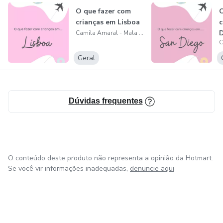
O que fazer com
O
crianças em Lisboa
c
Camila Amaral - Mala de Mãe
Geral
Dúvidas frequentes
O conteúdo deste produto não representa a opinião da Hotmart.
Se você vir informações inadequadas,
denuncie aqui