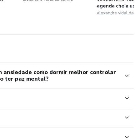
ar resultados.
agenda cheia us...
alexandre vidal da c
m ansiedade como dormir melhor controlar
o ter paz mental?