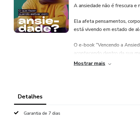
A ansiedade não é frescura e n
Ela afeta pensamentos, corp
está vivendo em estado de ale
O e-book “Vencendo a Ansiedad
acontecendo dentro da sua men
de recuperar o controle emoci
Mostrar mais
Aqui você vai aprender:
• Como identificar os sinais d
Detalhes
• O que fazer durante uma cri
Garantia de 7 dias
• Técnicas para acalmar a me
• Como diminuir pensamentos