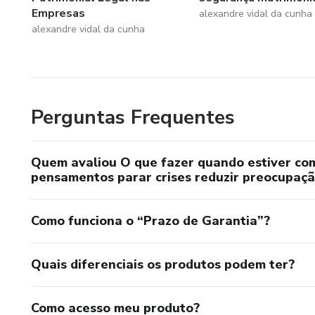
Aprender a informação certa no momento certo pode mud
Empresas
alexandre vidal da cunha
alexandre vidal da cunha
Perguntas Frequentes
Quem avaliou O que fazer quando estiver co
pensamentos parar crises reduzir preocupaçã
Como funciona o “Prazo de Garantia”?
Quais diferenciais os produtos podem ter?
Como acesso meu produto?