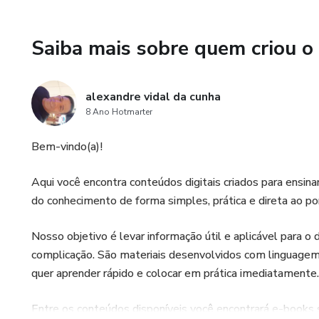
• Hábitos que reduzem a ansie
Saiba mais sobre quem criou o
Este não é apenas um livro pa
alexandre vidal da cunha
é um guia para voltar a sentir
8 Ano Hotmarter
Bem-vindo(a)!
Aqui você encontra conteúdos digitais criados para ensinar
do conhecimento de forma simples, prática e direta ao po
Nosso objetivo é levar informação útil e aplicável para o 
complicação. São materiais desenvolvidos com linguagem 
quer aprender rápido e colocar em prática imediatamente.
Entre os conteúdos disponíveis você encontrará e-books 