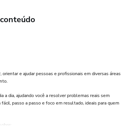
dade no dia a dia
 conteúdo
ra ler…
 paz, dormir melhor e retomar o controle da sua vida.
, orientar e ajudar pessoas e profissionais em diversas áreas
nto.
dia a dia, ajudando você a resolver problemas reais sem
fácil, passo a passo e foco em resultado, ideais para quem
sobre: