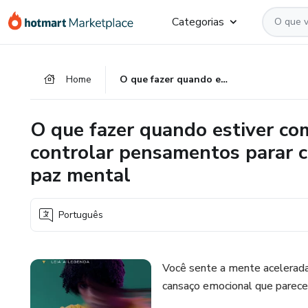
Ir
Ir
Ir
Categorias
para
para
para
o
o
o
conteúdo
pagamento
rodapé
Home
O que fazer quando estiver com ansiedade como dormir melhor controlar pensamentos parar crises reduzir preocupação ter paz mental
principal
O que fazer quando estiver c
controlar pensamentos parar cr
paz mental
Português
Você sente a mente acelerada,
cansaço emocional que parece