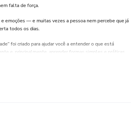
em falta de força.
o e emoções — e muitas vezes a pessoa nem percebe que já
rta todos os dias.
e” foi criado para ajudar você a entender o que está
te e, principalmente, aprender formas simples e práticas
onal.
a ansiedade
se
nte rapidamente
 negativos