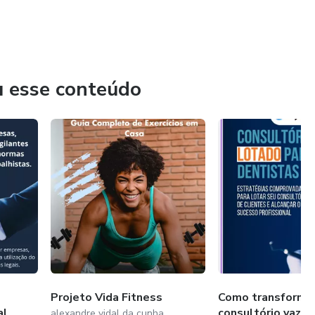
u esse conteúdo
tar erros comuns e trazer mais clareza nas decisões.
indo conhecimento que pode evitar prejuízos, melhorar sua
Projeto Vida Fitness
Como transforma
al
consultório vazi
alexandre vidal da cunha