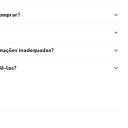
comprar?
rmações inadequadas?
ê-las?