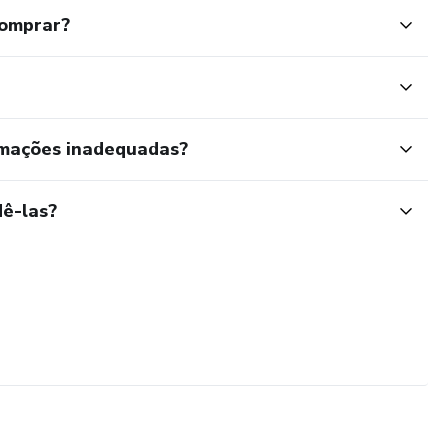
comprar?
rmações inadequadas?
ê-las?