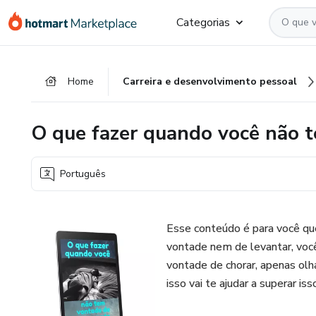
Ir
Ir
Ir
Categorias
para
para
para
o
o
o
conteúdo
pagamento
rodapé
Home
Carreira e desenvolvimento pessoal
principal
O que fazer quando você não 
Português
Esse conteúdo é para você q
vontade nem de levantar, você
vontade de chorar, apenas olh
isso vai te ajudar a superar iss