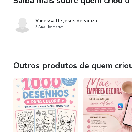
Saiba mais sobre quem criou o
✔️ Mama, banho e aconchego
Vanessa De jesus de souza
✔️ Adaptações reais da rotina
5 Ano Hotmarter
✔️ Dicas simples que ajudara
Tudo explicado de forma simples
Outros produtos de quem crio