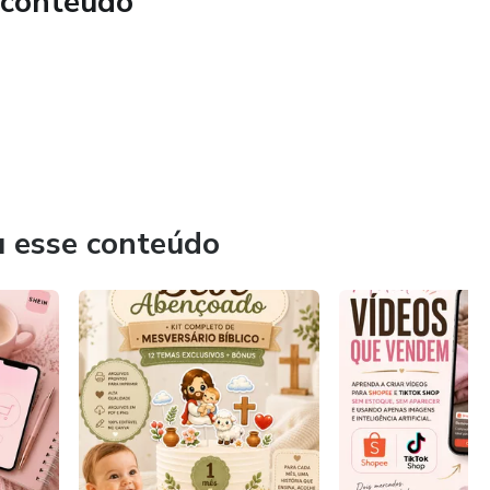
 conteúdo
m nas madrugadas
, leve e fácil de aplicar no dia a dia 🤍
u esse conteúdo