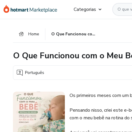
Ir
Ir
Ir
Categorias
para
para
para
o
o
o
conteúdo
pagamento
rodapé
Home
O Que Funcionou com o Meu Bebê - ROTINA DO SONO
principal
O Que Funcionou com o Meu 
Português
Os primeiros meses com um 
Pensando nisso, criei este e-
com o meu bebê na rotina do 