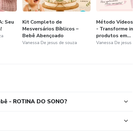
: Seu
Kit Completo de
Método Vídeos q
!
Mesversários Bíblicos –
- Transforme ima
Bebê Abençoado
produtos em...
za
Vanessa De jesus de souza
Vanessa De jesus de
Bebê - ROTINA DO SONO?