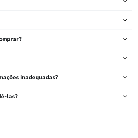
comprar?
rmações inadequadas?
ê-las?