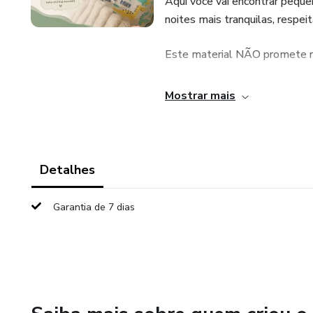
Aqui você vai encontrar peque
noites mais tranquilas, resp
Este material NÃO promete ro
É um conteúdo acolhedor, hum
Mostrar mais
📖 Você vai encontrar:
✔️ Nossa rotina noturna
Detalhes
✔️ Como começamos a rotina 
Garantia de 7 dias
✔️ Sinais de sono do bebê
✔️ Hábitos que ajudaram no 
✔️ Dicas sobre ambiente e es