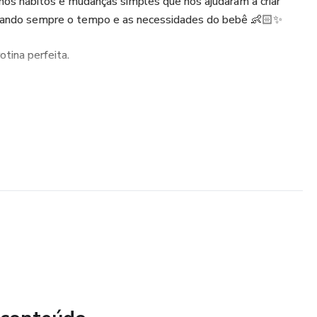
nos hábitos e mudanças simples que nos ajudaram a criar
eitando sempre o tempo e as necessidades do bebê 👶🏻✨
tina perfeita.
anizado e pensado para mães reais 💛
do sono
relaxamento
tímulos