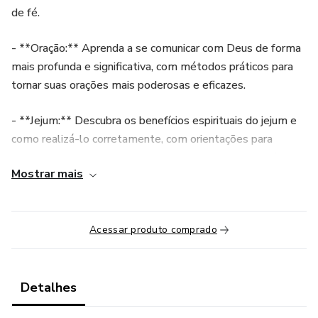
de fé.
- **Oração:** Aprenda a se comunicar com Deus de forma
mais profunda e significativa, com métodos práticos para
tornar suas orações mais poderosas e eficazes.
- **Jejum:** Descubra os benefícios espirituais do jejum e
como realizá-lo corretamente, com orientações para
iniciantes e veteranos, baseadas em ensinamentos bíblicos.
Mostrar mais
- **Leitura da Bíblia:** Torne a leitura da Bíblia uma parte
essencial do seu dia a dia com técnicas para compreender
melhor as escrituras e aplicá-las na sua vida.
Acessar produto comprado
- **Vigilância:** Entenda a importância da vigilância
espiritual e como manter-se alerta contra as tentações e
Detalhes
armadilhas do dia a dia.