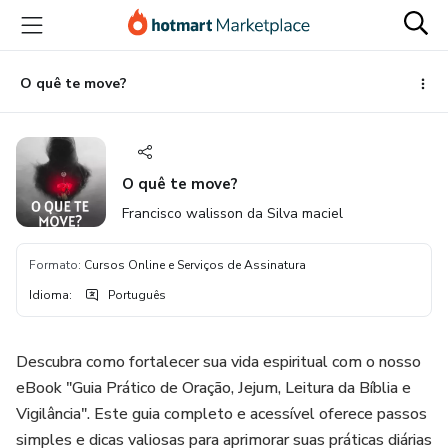
Ir
Ir
Ir
para
para
para
o
o
o
conteúdo
pagamento
rodapé
O quê te move?
principal
O quê te move?
Francisco walisson da Silva maciel
Formato
:
Cursos Online e Serviços de Assinatura
Idioma
:
Português
Descubra como fortalecer sua vida espiritual com o nosso
eBook "Guia Prático de Oração, Jejum, Leitura da Bíblia e
Vigilância". Este guia completo e acessível oferece passos
simples e dicas valiosas para aprimorar suas práticas diárias