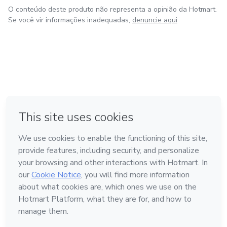
O conteúdo deste produto não representa a opinião da Hotmart.
Se você vir informações inadequadas,
denuncie aqui
em Amsterdam
em Madrid
em Bogotá
Feito com
❤
em Belo Horizonte
na Cidade do México
Conheça a Hotmart
Idioma
Português