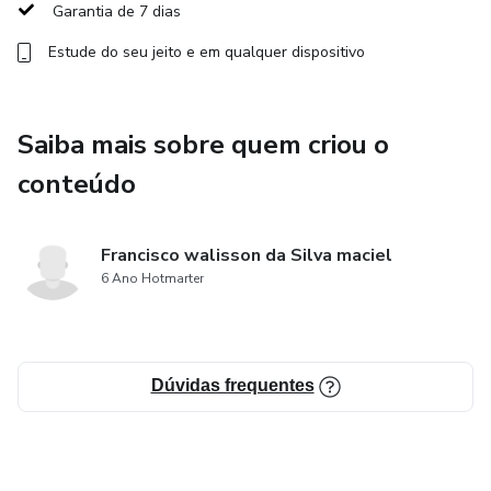
Garantia de 7 dias
Com uma abordagem prática e humorística, este eBook é
Estude do seu jeito e em qualquer dispositivo
perfeito para quem deseja fortalecer sua fé de maneira
leve e envolvente. Adquira já o seu e transforme sua
caminhada espiritual!
Saiba mais sobre quem criou o
conteúdo
Francisco walisson da Silva maciel
6 Ano Hotmarter
Dúvidas frequentes