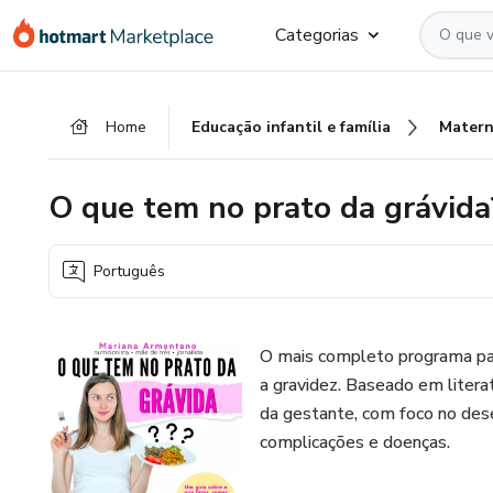
Ir
Ir
Ir
Categorias
para
para
para
o
o
o
conteúdo
pagamento
rodapé
Home
Educação infantil e família
Matern
principal
O que tem no prato da grávida
Português
O mais completo programa par
a gravidez. Baseado em literat
da gestante, com foco no des
complicações e doenças.