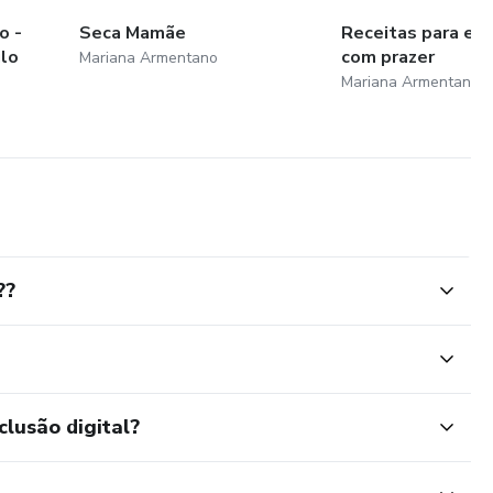
o -
Seca Mamãe
Receitas para em
ulo
com prazer
Mariana Armentano
Mariana Armentano
??
clusão digital?