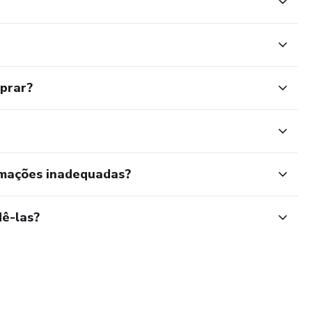
mprar?
rmações inadequadas?
ê-las?