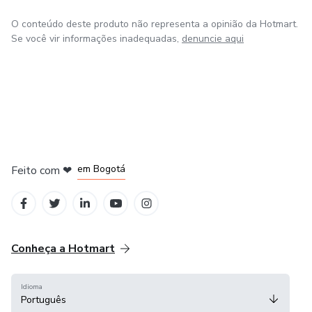
O conteúdo deste produto não representa a opinião da Hotmart.
Se você vir informações inadequadas,
denuncie aqui
em Amsterdam
em Madrid
em Bogotá
Feito com
❤
em Belo Horizonte
na Cidade do México
Conheça a Hotmart
Idioma
Português