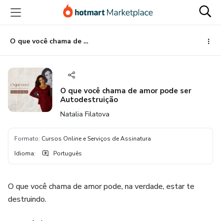
Ir
Ir
Ir
para
para
para
o
o
o
conteúdo
pagamento
rodapé
O que você chama de amor pode ser Autodestruição
principal
O que você chama de amor pode ser
Autodestruição
Natalia Filatova
Formato
:
Cursos Online e Serviços de Assinatura
Idioma
:
Português
O que você chama de amor pode, na verdade, estar te
destruindo.