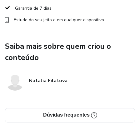
Reconstruir sua autoestima e resgatar sua identidade.
Garantia de 7 dias
Se reconectar com a mulher forte e confiante que já existe
Estude do seu jeito e em qualquer dispositivo
em você.
Mais que um curso, essa é uma oportunidade de se libertar
Saiba mais sobre quem criou o
de relações que te diminuem, se colocar como prioridade e
conteúdo
finalmente viver vínculos saudáveis, cheios de respeito e
verdade.
Natalia Filatova
Dúvidas frequentes