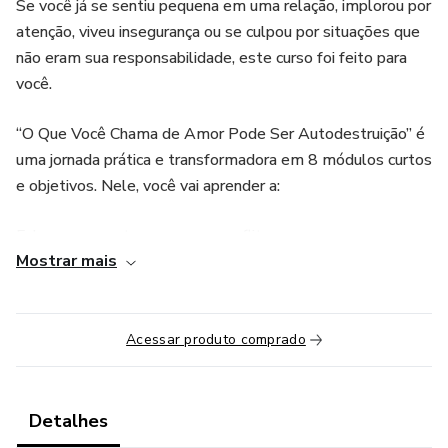
Se você já se sentiu pequena em uma relação, implorou por
atenção, viveu insegurança ou se culpou por situações que
não eram sua responsabilidade, este curso foi feito para
você.
“O Que Você Chama de Amor Pode Ser Autodestruição” é
uma jornada prática e transformadora em 8 módulos curtos
e objetivos. Nele, você vai aprender a:
Falar o que sente sem gerar conflitos.
Mostrar mais
Diferenciar carência de amor verdadeiro.
Curar a raiz dos ciúmes, da insegurança e do controle.
Acessar produto comprado
Romper ciclos de autoabandono e padrões de abuso
emocional.
Detalhes