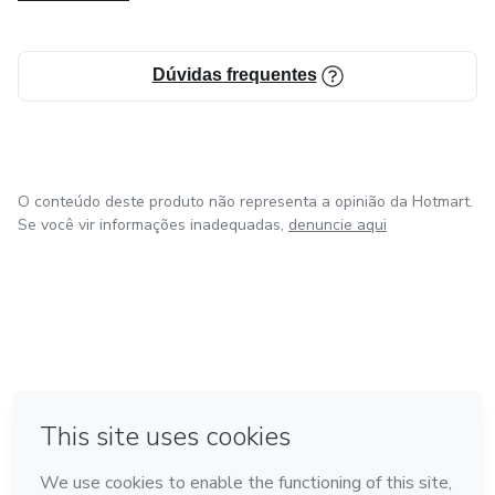
Dúvidas frequentes
O conteúdo deste produto não representa a opinião da Hotmart.
Se você vir informações inadequadas,
denuncie aqui
em Amsterdam
em Madrid
em Bogotá
Feito com
❤
em Belo Horizonte
na Cidade do México