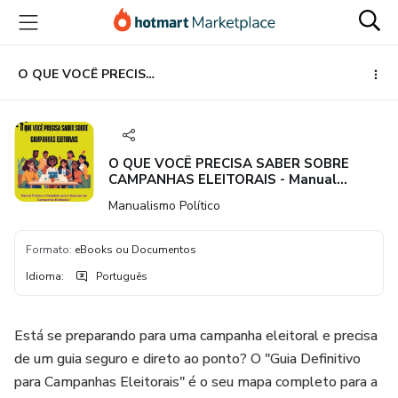
Ir
Ir
Ir
para
para
para
o
o
o
conteúdo
pagamento
rodapé
O QUE VOCÊ PRECISA SABER SOBRE CAMPANHAS ELEITORAIS - Manual Prático e Completo para o Sucesso em Campanhas Eleitorais.
principal
O QUE VOCÊ PRECISA SABER SOBRE
CAMPANHAS ELEITORAIS - Manual
Prático e Completo para o Sucesso em
Manualismo Político
Campanhas Eleitorais.
Formato
:
eBooks ou Documentos
Idioma
:
Português
Está se preparando para uma campanha eleitoral e precisa
de um guia seguro e direto ao ponto? O "Guia Definitivo
para Campanhas Eleitorais" é o seu mapa completo para a