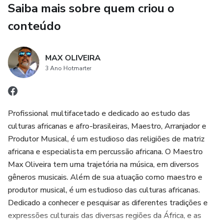
Saiba mais sobre quem criou o
alguém em busca de orientação e inspiração, este produto
digital certamente vai cativar sua mente e seu coração.
conteúdo
Adquira agora mesmo o e-book “O REI DA NOITE – VIDA
MAX OLIVEIRA
E HISTÓRIA DE UMA ENTIDADE DA UMBANDA” e
3 Ano Hotmarter
embarque nessa jornada transformadora.
Profissional multifacetado e dedicado ao estudo das
culturas africanas e afro-brasileiras, Maestro, Arranjador e
Produtor Musical, é um estudioso das religiões de matriz
africana e especialista em percussão africana. O Maestro
Max Oliveira tem uma trajetória na música, em diversos
gêneros musicais. Além de sua atuação como maestro e
produtor musical, é um estudioso das culturas africanas.
Dedicado a conhecer e pesquisar as diferentes tradições e
expressões culturais das diversas regiões da África, e as