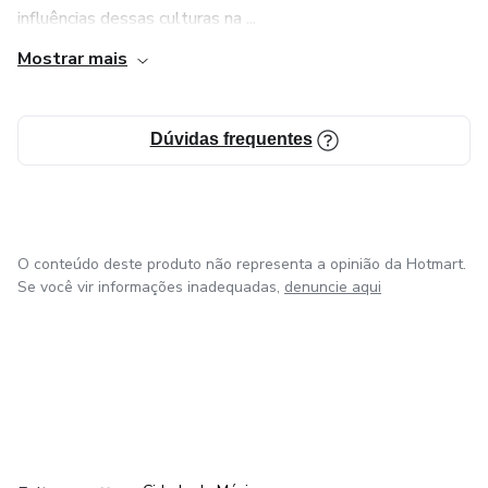
influências dessas culturas na ...
Mostrar mais
Dúvidas frequentes
O conteúdo deste produto não representa a opinião da Hotmart.
Se você vir informações inadequadas,
denuncie aqui
em Bogotá
em Amsterdam
em Madrid