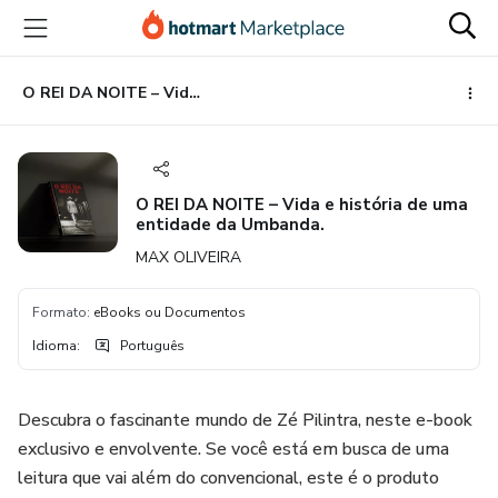
Ir
Ir
Ir
para
para
para
o
o
o
conteúdo
pagamento
rodapé
O REI DA NOITE – Vida e história de uma entidade da Umbanda.
principal
O REI DA NOITE – Vida e história de uma
entidade da Umbanda.
MAX OLIVEIRA
Formato
:
eBooks ou Documentos
Idioma
:
Português
Descubra o fascinante mundo de Zé Pilintra, neste e-book
exclusivo e envolvente. Se você está em busca de uma
leitura que vai além do convencional, este é o produto