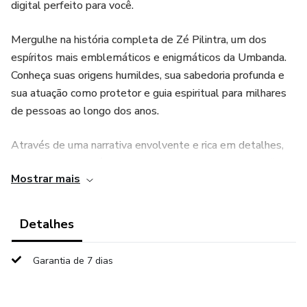
digital perfeito para você.
Mergulhe na história completa de Zé Pilintra, um dos
espíritos mais emblemáticos e enigmáticos da Umbanda.
Conheça suas origens humildes, sua sabedoria profunda e
sua atuação como protetor e guia espiritual para milhares
de pessoas ao longo dos anos.
Através de uma narrativa envolvente e rica em detalhes,
desvende os mistérios e ensinamentos que cercam a figura
Mostrar mais
cativante de Zé Pilintra. Explore seu papel como defensor
dos menos favorecidos e sua incrível habilidade de
transformar vidas.
Detalhes
Este e-book é uma leitura imperdível para aqueles que
Garantia de 7 dias
desejam conhecer mais sobre a cultura brasileira, a
Umbanda e a figura icônica de Zé Pilintra. Seja você um
entusiasta da espiritualidade, um estudante curioso ou