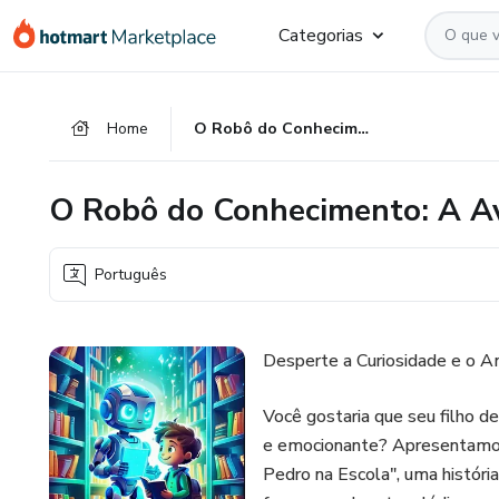
Ir
Ir
Ir
Categorias
para
para
para
o
o
o
conteúdo
pagamento
rodapé
Home
O Robô do Conhecimento: A Aventura de Pedro na Escola
principal
O Robô do Conhecimento: A Av
Português
Desperte a Curiosidade e o A
Você gostaria que seu filho d
e emocionante? Apresentamos
Pedro na Escola", uma históri