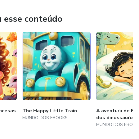
u esse conteúdo
onhecimento. Seja aprendendo sobre eventos históricos,
complexos de negócios, os livros são uma ferramenta
cção científica, têm o poder de transportar os leitores para
permitindo que mentes jovens e adultas explorem
incesas
The Happy Little Train
A aventura de Enz
dos dinossauros
MUNDO DOS EBOOKS
star pode ser transformador. Esses eBooks oferecem
MUNDO DOS EBOOK
senvolver habilidades e alcançar metas pessoais e