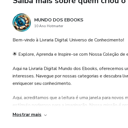
Saiba mais sobre quem criou o
Facilita o Interesse pela Esc
ajuda a despertar o gosto pel
MUNDO DOS EBOOKS
Momento de Qualidade em Famíl
10 Ano Hotmarter
dele, fortalecendo o vínculo fa
Bem-vindo à Livraria Digital Universo de Conhecimento!
Conteúdo Seguro e Confiável:
aprendizado saudável e inspira
🌟 Explore, Aprenda e Inspire-se com Nossa Coleção de 
Garanta Já o Seu Ebook e Tra
Aqui na Livraria Digital Mundo dos Ebooks, oferecemos 
interesses. Navegue por nossas categorias e descubra livr
Não perca a oportunidade de pro
enriquecer seu conhecimento.
Compre agora o ebook "O Robô
seu filho se encantar pelo mu
Aqui, acreditamos que a leitura é uma janela para novo
estímulo poderoso para a imaginação. Nossa missão é pr
Clique aqui para adquirir e co
oportunidade de explorar, aprender e sonhar através da 
Mostrar mais
Por que a Leitura é Essencial?