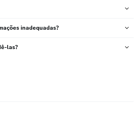
rmações inadequadas?
ê-las?