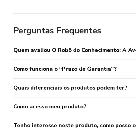
profissionais.
📖 Diversão e Entretenimento
Perguntas Frequentes
Além de educativo, a leitura é uma forma fantástica d
aventura pode proporcionar horas de prazer, relaxamento e 
Quem avaliou O Robô do Conhecimento: A Ave
Transforme Sua Leitura em Uma Jornada de Descobertas
Como funciona o “Prazo de Garantia”?
Não perca a oportunidade e adquira já o seu e transform
e divertida.
Quais diferenciais os produtos podem ter?
Explore, Compre e Desfrute Agora!
Como acesso meu produto?
Tenho interesse neste produto, como posso 