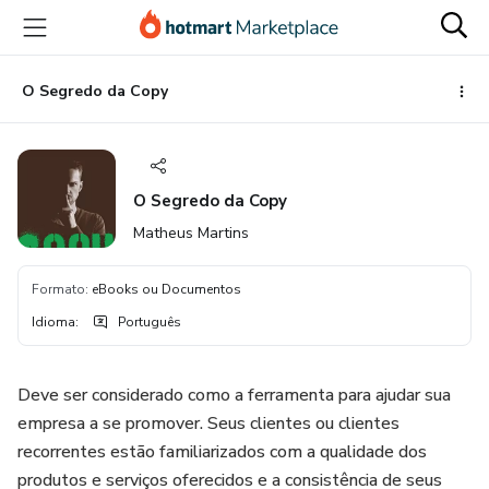
Ir
Ir
Ir
para
para
para
o
o
o
conteúdo
pagamento
rodapé
O Segredo da Copy
principal
O Segredo da Copy
Matheus Martins
Formato
:
eBooks ou Documentos
Idioma
:
Português
Deve ser considerado como a ferramenta para ajudar sua
empresa a se promover. Seus clientes ou clientes
recorrentes estão familiarizados com a qualidade dos
produtos e serviços oferecidos e a consistência de seus