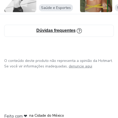
Saúde e Esportes
Dúvidas frequentes
O conteúdo deste produto não representa a opinião da Hotmart.
Se você vir informações inadequadas,
denuncie aqui
em Bogotá
em Amsterdam
em Madrid
na Cidade do México
Feito com
❤