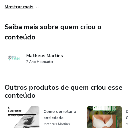
positiva, tornando-se referência em seu segmento de
Mostrar mais
mercado.
Saiba mais sobre quem criou o
conteúdo
Matheus Martins
7 Ano Hotmarter
Outros produtos de quem criou esse
conteúdo
Como derrotar a
ansiedade
Matheus Martins
M