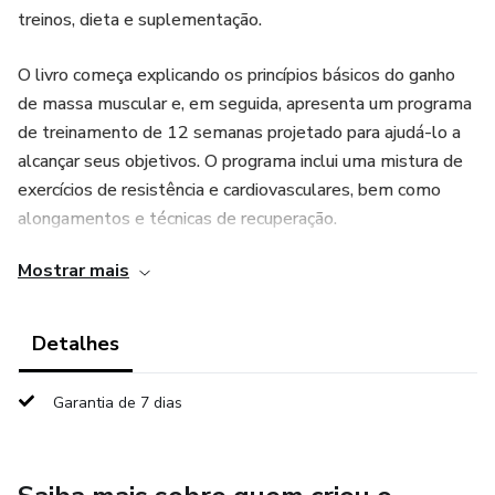
treinos, dieta e suplementação.
O livro começa explicando os princípios básicos do ganho
de massa muscular e, em seguida, apresenta um programa
de treinamento de 12 semanas projetado para ajudá-lo a
alcançar seus objetivos. O programa inclui uma mistura de
exercícios de resistência e cardiovasculares, bem como
alongamentos e técnicas de recuperação.
Mostrar mais
Além disso, o livro também fornece orientação sobre
nutrição, explicando o que comer e quando comer para
otimizar seus ganhos de massa muscular. O livro explica a
Detalhes
importância de macronutrientes como proteínas,
carboidratos e gorduras, bem como de micronutrientes
Garantia de 7 dias
como vitaminas e minerais.
Finalmente, o livro oferece informações sobre