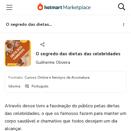
Ir
Ir
Ir
para
para
para
o
o
o
conteúdo
pagamento
rodapé
O segredo das dietas das celebridades
principal
O segredo das dietas das celebridades
Guilherme Oliveira
Formato
:
Cursos Online e Serviços de Assinatura
Idioma
:
Português
Através desse livro a fascinação do público pelas dietas
das celebridades, o que os famosos fazem para manter um
corpo saudável e chamativo que todos desejam um dia
alcançar.