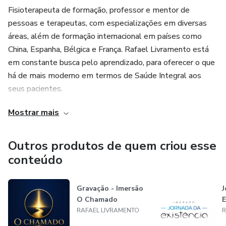
Fisioterapeuta de formação, professor e mentor de
pessoas e terapeutas, com especializações em diversas
áreas, além de formação internacional em países como
China, Espanha, Bélgica e França. Rafael Livramento está
em constante busca pelo aprendizado, para oferecer o que
há de mais moderno em termos de Saúde Integral aos
seus pacientes.
Mostrar mais
“Minha missão é ser útil para o universo e para a
humanidade através do meu trabalho, utilizando os meus
aprendizados, a minha sensibilidade e o respeito com o
Outros produtos de quem criou esse
próximo, contribuindo com muitas pessoas na libertação de
conteúdo
suas dores, medos e traumas.”
Gravação - Imersão
J
O Chamado
E
RAFAEL LIVRAMENTO
R