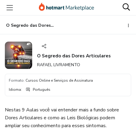
Ir
Ir
Ir
para
para
para
o
o
o
conteúdo
pagamento
rodapé
O Segredo das Dores Articulares
principal
O Segredo das Dores Articulares
RAFAEL LIVRAMENTO
Formato
:
Cursos Online e Serviços de Assinatura
Idioma
:
Português
Nestas 9 Aulas você vai entender mais a fundo sobre
Dores Articulares e como as Leis Biológicas podem
ampliar seu conhecimento para esses sintomas.