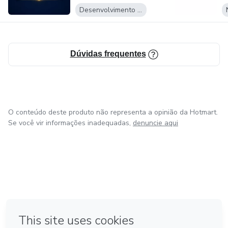
Desenvolvimento Pessoal
Dúvidas frequentes
O conteúdo deste produto não representa a opinião da Hotmart.
Se você vir informações inadequadas,
denuncie aqui
em Bogotá
em Amsterdam
em Madrid
na Cidade do México
Feito com
❤