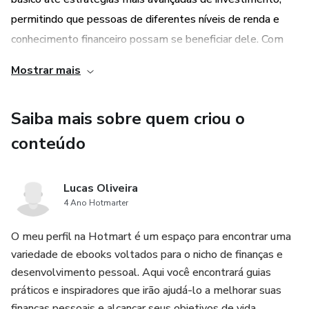
permitindo que pessoas de diferentes níveis de renda e
conhecimento financeiro possam se beneficiar dele. Com
dicas valiosas e orientações úteis, você aprenderá a definir
Mostrar mais
objetivos financeiros, avaliar suas despesas e receitas, e
escolher investimentos adequados ao seu perfil de risco.
Saiba mais sobre quem criou o
3. Atualização constante: O mercado financeiro está em
conteúdo
constante evolução, e é importante estar atualizado sobre
as tendências e novidades. O ebook oferece informações
Lucas Oliveira
atualizadas sobre as moedas digitais e as melhores
4 Ano Hotmarter
práticas de investimento, para que você possa tomar
decisões informadas e maximizar seus ganhos.
O meu perfil na Hotmart é um espaço para encontrar uma
variedade de ebooks voltados para o nicho de finanças e
4. Controle das finanças pessoais: Além de ensinar sobre
desenvolvimento pessoal. Aqui você encontrará guias
práticos e inspiradores que irão ajudá-lo a melhorar suas
investimentos, o ebook também aborda a importância de
finanças pessoais e alcançar seus objetivos de vida.