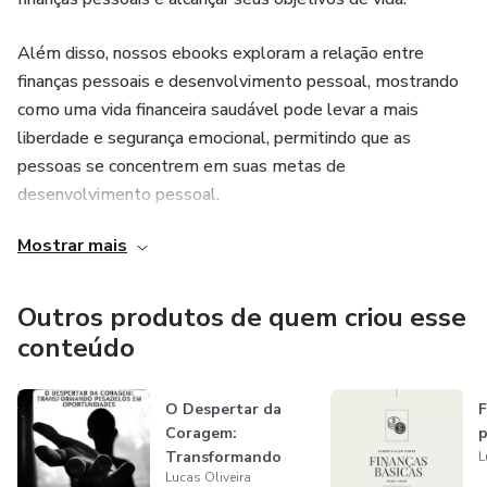
avaliar suas despesas e receitas, ajudando você a ter um
controle mais efetivo das suas finanças pessoais. Com isso,
Além disso, nossos ebooks exploram a relação entre
você poderá identificar áreas de economia e otimizar seus
finanças pessoais e desenvolvimento pessoal, mostrando
gastos, direcionando mais recursos para investimentos e
como uma vida financeira saudável pode levar a mais
alcançando seus objetivos financeiros de forma mais rápida
liberdade e segurança emocional, permitindo que as
e eficiente.
pessoas se concentrem em suas metas de
desenvolvimento pessoal.
Mostrar mais
Outros produtos de quem criou esse
conteúdo
O Despertar da
F
Coragem:
p
Transformando
L
Lucas Oliveira
Pesadelos em