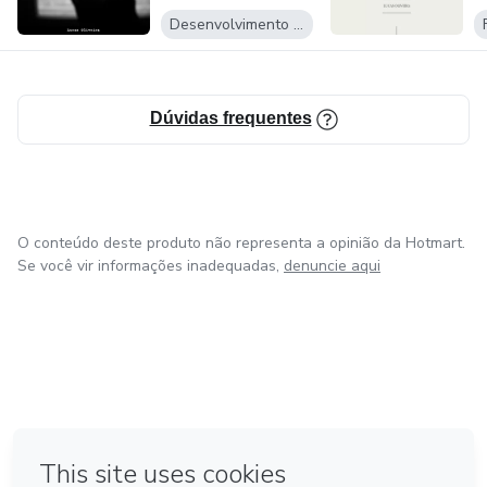
Oportunid...
Desenvolvimento Pessoal
Dúvidas frequentes
O conteúdo deste produto não representa a opinião da Hotmart.
Se você vir informações inadequadas,
denuncie aqui
em Bogotá
em Amsterdam
em Madrid
na Cidade do México
Feito com
❤