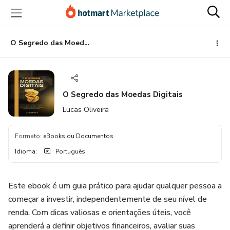
Ir
Ir
Ir
para
para
para
o
o
o
conteúdo
pagamento
rodapé
O Segredo das Moedas Digitais
principal
O Segredo das Moedas Digitais
Lucas Oliveira
Formato
:
eBooks ou Documentos
Idioma
:
Português
Este ebook é um guia prático para ajudar qualquer pessoa a
começar a investir, independentemente de seu nível de
renda. Com dicas valiosas e orientações úteis, você
aprenderá a definir objetivos financeiros, avaliar suas