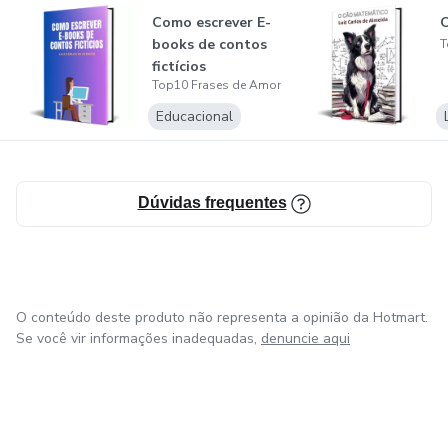
poderá fazê-lo através do formulário de contato.
Como escrever E-
O
books de contos
T
fictícios
Top10 Frases de Amor
Educacional
Dúvidas frequentes
O conteúdo deste produto não representa a opinião da Hotmart.
Se você vir informações inadequadas,
denuncie aqui