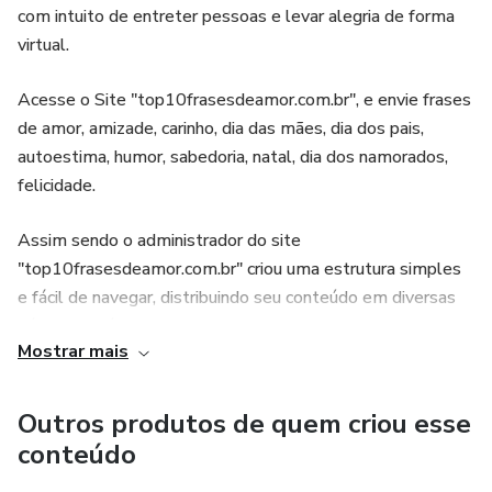
com intuito de entreter pessoas e levar alegria de forma
virtual.
Acesse o Site "top10frasesdeamor.com.br", e envie frases
de amor, amizade, carinho, dia das mães, dia dos pais,
autoestima, humor, sabedoria, natal, dia dos namorados,
felicidade.
Assim sendo o administrador do site
"top10frasesdeamor.com.br" criou uma estrutura simples
e fácil de navegar, distribuindo seu conteúdo em diversas
páginas e inúmeras categorias.
Mostrar mais
O Site “top10frasesdeamor.com.br” não exige que seus
visitantes façam qualquer cadastro ou informe qualquer
Outros produtos de quem criou esse
forma de contato, porém, se alguém desejar entrar em
conteúdo
contato para elogiar ou até mesmo fazer uma crítica,