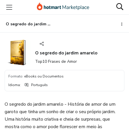
Ir
Ir
Ir
para
para
para
o
o
o
conteúdo
pagamento
rodapé
O segredo do jardim amarelo
principal
O segredo do jardim amarelo
Top10 Frases de Amor
Formato
:
eBooks ou Documentos
Idioma
:
Português
O segredo do jardim amarelo - História de amor de um
garoto que tinha um sonho de criar o seu próprio jardim.
Uma história muito criativa e cheia de surpresas, que
mostra como o amor pode florescer em meio às