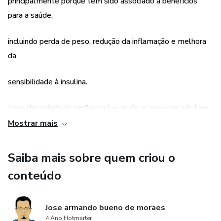
principalmente porque tem sido associado a benefícios
para a saúde,
incluindo perda de peso, redução da inflamação e melhora
da
sensibilidade à insulina.
Uma das principais razões pelas quais as pessoas adotam
o jejum
Mostrar mais
intermitente é porque pode ser uma estratégia eficaz para
Saiba mais sobre quem criou o
perda de
conteúdo
peso.
Jose armando bueno de moraes
4 Ano Hotmarter