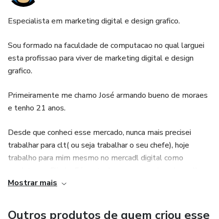
Especialista em marketing digital e design grafico.
Sou formado na faculdade de computacao no qual larguei
esta profissao para viver de marketing digital e design
grafico.
Primeiramente me chamo José armando bueno de moraes
e tenho 21 anos.
Desde que conheci esse mercado, nunca mais precisei
trabalhar para clt( ou seja trabalhar o seu chefe), hoje
trabalho para mim mesmo no mercadl digital como
produtor e afiliado. E isso tenha me proporcionado melhor
Mostrar mais
liberdade de tempo com minha familias. Este foi o meu
percurso até aqui, para mostrar que o mercado digital é
excelente.
Outros produtos de quem criou esse