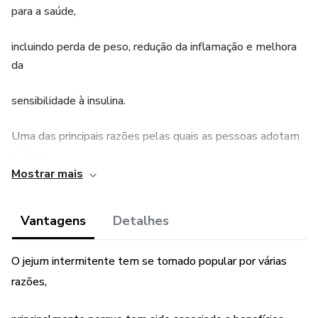
para a saúde,
incluindo perda de peso, redução da inflamação e melhora
da
sensibilidade à insulina.
Uma das principais razões pelas quais as pessoas adotam
o jejum
Mostrar mais
intermitente é porque pode ser uma estratégia eficaz para
perda de
Vantagens
Detalhes
peso.
O jejum intermitente tem se tornado popular por várias
razões,