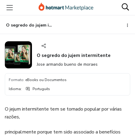
Ir
Ir
Ir
para
para
para
o
o
o
conteúdo
pagamento
rodapé
O segredo do jujem intermitente
principal
O segredo do jujem intermitente
Jose armando bueno de moraes
Formato
:
eBooks ou Documentos
Idioma
:
Português
O jejum intermitente tem se tornado popular por várias
razões,
principalmente porque tem sido associado a benefícios