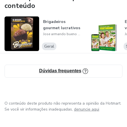
conteúdo
Brigadeiros
E
gourmet lucrativos
v
Jose armando bueno de moraes
Geral
Dúvidas frequentes
O conteúdo deste produto não representa a opinião da Hotmart.
Se você vir informações inadequadas,
denuncie aqui